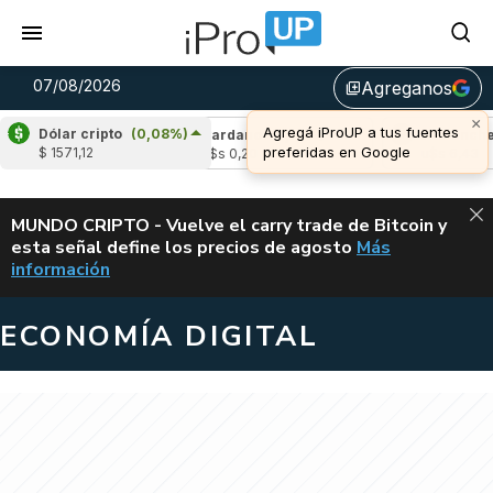
07/08/2026
Agreganos
library_add
×
Agregá iProUP a tus fuentes
Dólar cripto
(0,08%)
(-2,19%)
Cardano
(6,74%)
Avalanche
(-4
preferidas en Google
$ 1571,12
u$s 0,20
u$s 6,43
ALERTA
MUNDO CRIPTO - Vuelve el carry trade de Bitcoin y
esta señal define los precios de agosto
Más
VUELVE EL CAR
información
ECONOMÍA DIGITAL