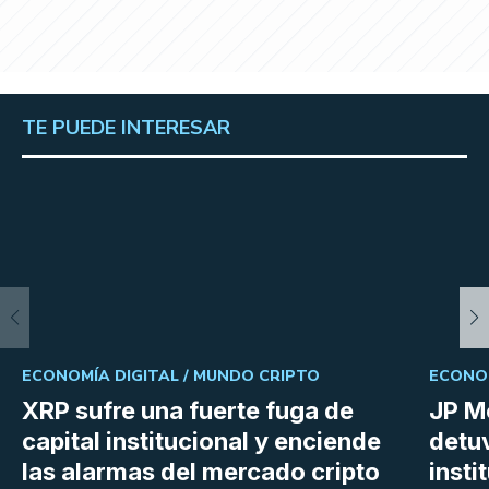
TE PUEDE INTERESAR
ECONOMÍA DIGITAL /
MUNDO CRIPTO
ECONOM
XRP sufre una fuerte fuga de
JP M
capital institucional y enciende
detu
las alarmas del mercado cripto
insti