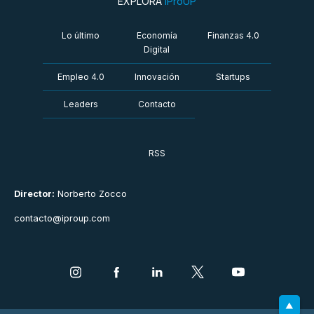
EXPLORÁ
iProUP
Lo último
Economía
Finanzas 4.0
Digital
Empleo 4.0
Innovación
Startups
Leaders
Contacto
RSS
Director:
Norberto Zocco
contacto@iproup.com