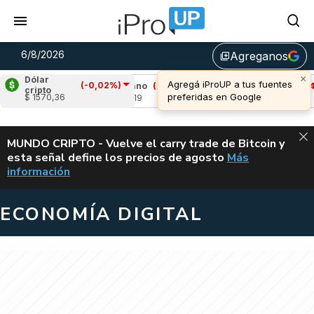
6/8/2026
Agreganos
library_add
Dólar
(-0,02%)
77%)
Cardano
(-3,49%)
Avalanche
(-4,25%
cripto
$ 1570,36
u$s 0,19
u$s 6,42
ALERTA
MUNDO CRIPTO - Vuelve el carry trade de Bitcoin y
esta señal define los precios de agosto
Más
VUELVE EL CAR
información
ECONOMÍA DIGITAL