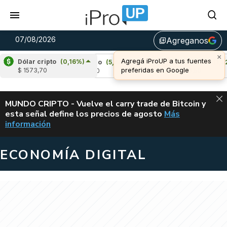
07/08/2026
Agreganos
library_add
×
Agregá iProUP a tus fuentes
Dólar cripto
(0,16%)
5%)
Cardano
(5,49%)
Avalanche
(1,22%)
preferidas en Google
$ 1573,70
u$s 0,20
u$s 6,50
ALERTA
MUNDO CRIPTO - Vuelve el carry trade de Bitcoin y
esta señal define los precios de agosto
Más
VUELVE EL CAR
información
ECONOMÍA DIGITAL