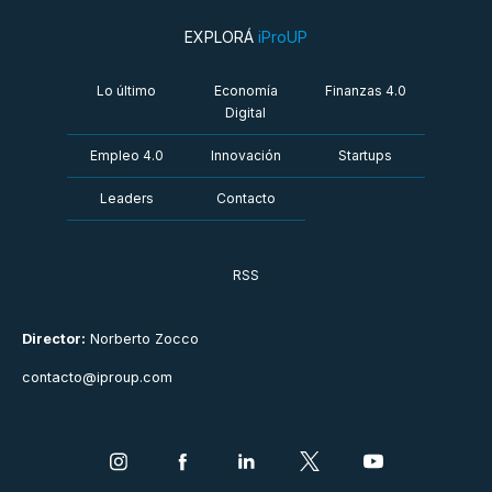
EXPLORÁ
iProUP
Lo último
Economía
Finanzas 4.0
Digital
Empleo 4.0
Innovación
Startups
Leaders
Contacto
RSS
Director:
Norberto Zocco
contacto@iproup.com