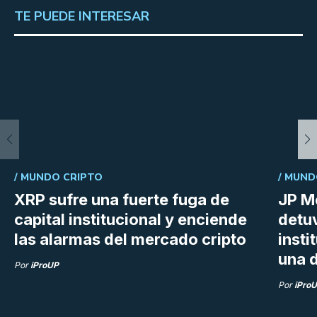
TE PUEDE INTERESAR
/
MUNDO CRIPTO
/
MUND
XRP sufre una fuerte fuga de
JP M
capital institucional y enciende
detu
las alarmas del mercado cripto
insti
una d
Por
iProUP
Por
iPro