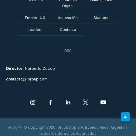
Digital
Empleo 4.0
Innovación
Startups
Leaders
Contacto
RSS
Director:
Norberto Zocco
contacto@iproup.com
iProUP - © Copyright 2026. Grupo App S.A. Buenos Aires, Argentina.
Todos los derechos reservados.