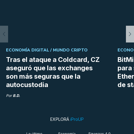
ECONOMÍA DIGITAL /
MUNDO CRIPTO
ECONOM
Tras el ataque a Coldcard, CZ
BitM
aseguró que las exchanges
para 
son más seguras que la
Ethe
autocustodia
de s
Por
B.D.
EXPLORÁ
iProUP
Lo último
Economía
Finanzas 4.0