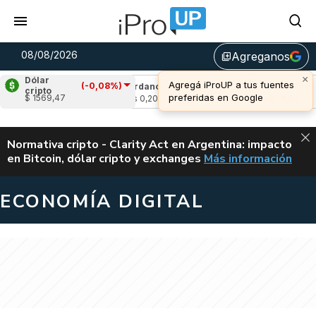
08/08/2026
Agreganos
library_add
×
Dólar
Agregá iProUP a tus fuentes
(-0,08%)
(0,73%)
Cardano
(-1,61%)
Avalanche
(2,
cripto
preferidas en Google
$ 1569,47
u$s 0,20
u$s 6,54
ALERTA
Normativa cripto - Clarity Act en Argentina: impacto
en Bitcoin, dólar cripto y exchanges
Más información
CLARITY ACT EN AR
ECONOMÍA DIGITAL