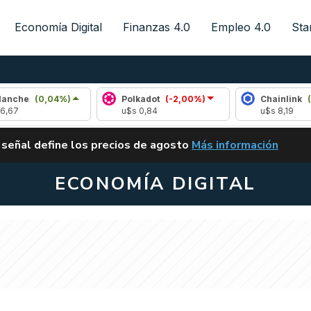
Economía Digital
Finanzas 4.0
Empleo 4.0
Sta
,04%)
Polkadot
(-2,00%)
Chainlink
(0,11%)
u$s 0,84
u$s 8,19
ALERTA
 señal define los precios de agosto
Más información
VUELVE EL CARRY TRA
ECONOMÍA DIGITAL