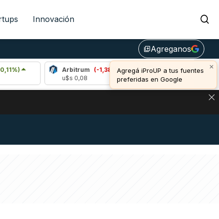
rtups
Innovación
Agreganos
library_add
×
Arbitrum
(-1,38%)
Bitcoin
(1,23%)
Agregá iProUP a tus fuentes
u$s 0,08
u$s 64.905,00
preferidas en Google
DE DE BITCOIN Y ESTA SEÑAL DEFINE LOS PRECIOS DE AG