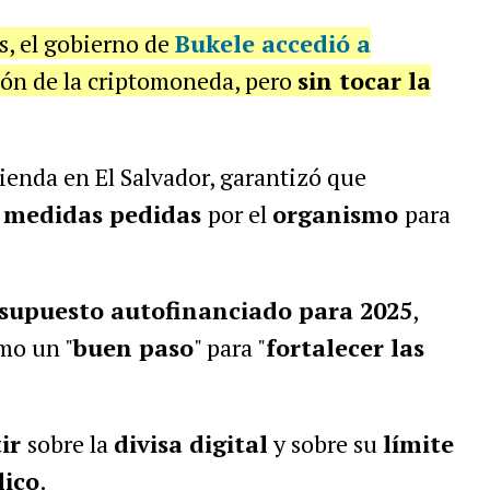
s, el gobierno de
Bukele accedió a
ión de la criptomoneda, pero
sin tocar la
ienda en El Salvador, garantizó que
s
medidas pedidas
por el
organismo
para
supuesto autofinanciado para 2025
,
mo un "
buen paso
" para "
fortalecer las
tir
sobre la
divisa digital
y sobre su
límite
lico
.