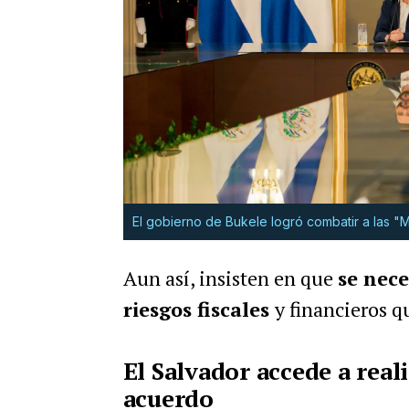
El gobierno de Bukele logró combatir a las "Ma
Aun así, insisten en que
se nece
riesgos fiscales
y financieros q
El Salvador accede a real
acuerdo