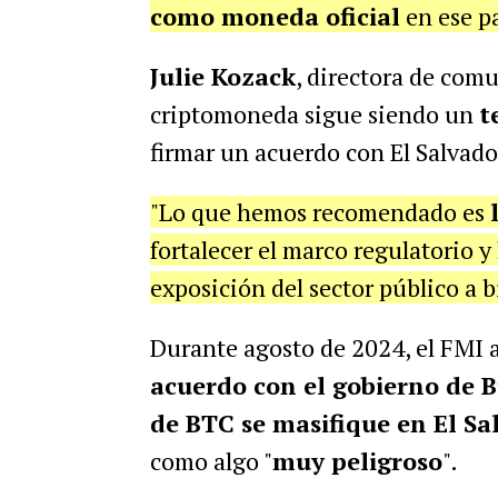
como moneda oficial
en ese p
Julie Kozack
, directora de com
criptomoneda sigue siendo un
t
firmar un acuerdo con El Salvado
"Lo que hemos recomendado es
fortalecer el marco regulatorio y 
exposición del sector público a b
Durante agosto de 2024, el FMI 
acuerdo con el gobierno de 
de BTC se masifique en El Sa
como algo "
muy peligroso
".