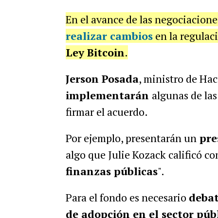
En el avance de las negociacione
realizar cambios
en la regulac
Ley Bitcoin
.
Jerson Posada
, ministro de Hac
implementarán
algunas de la
firmar el acuerdo.
Por ejemplo, presentarán un
pre
algo que Julie Kozack calificó co
finanzas públicas
".
Para el fondo es necesario
deba
de adopción en el sector púb