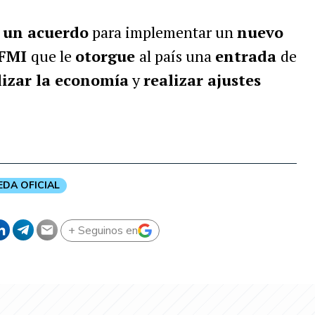
 un acuerdo
para implementar un
nuevo
 FMI
que le
otorgue
al país una
entrada
de
lizar la economía
y
realizar ajustes
DA OFICIAL
+ Seguinos en