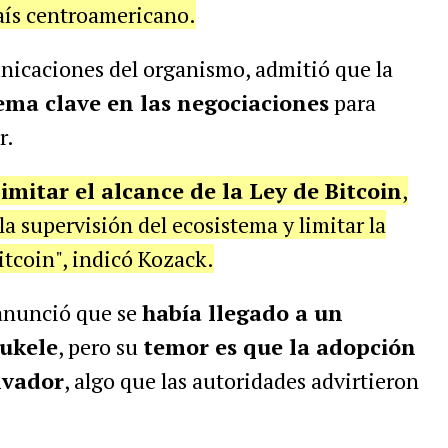
aís centroamericano.
unicaciones del organismo, admitió que la
ema clave en las negociaciones
para
r.
limitar el alcance de la Ley de Bitcoin
,
la supervisión del ecosistema y limitar la
itcoin", indicó Kozack.
anunció que se
había llegado a un
Bukele
, pero su
temor es que la adopción
lvador
, algo que las autoridades advirtieron