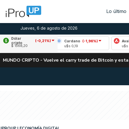
Lo último
Jueves, 6 de agosto de 2026
Dólar
(-0,21%)
(-1,36%)
Cardano
(-1,96%)
Avalanche
(0
cripto
$ 1568,20
5
u$s 0,19
u$s 6,67
MUNDO CRIPTO - Vuelve el carry trade de Bitcoin y esta
IPROUP
ECONOMÍA DIGITAL