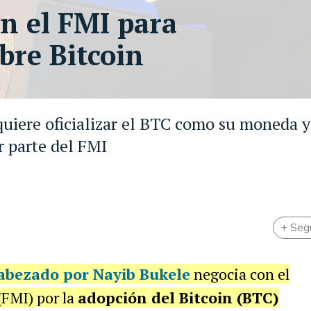
on el FMI para
bre Bitcoin
quiere oficializar el BTC como su moneda y
r parte del FMI
+ Seg
cabezado por Nayib Bukele
negocia con el
(FMI) por la
adopción del Bitcoin (BTC)