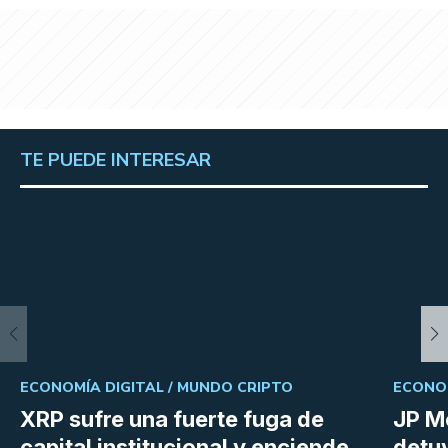
TE PUEDE INTERESAR
ECONOMÍA DIGITAL /
MUNDO CRIPTO
ECONOM
XRP sufre una fuerte fuga de
JP M
capital institucional y enciende
detu