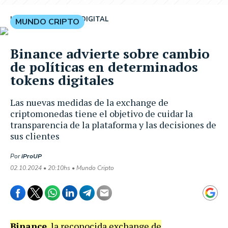
IPROUP
ECONOMÍA DIGITAL
MUNDO CRIPTO
Binance advierte sobre cambio
de políticas en determinados
tokens digitales
Las nuevas medidas de la exchange de
criptomonedas tiene el objetivo de cuidar la
transparencia de la plataforma y las decisiones de
sus clientes
Por
iProUP
02.10.2024 • 20:10hs • Mundo Cripto
Binance
, la reconocida exchange de