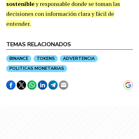
sostenible
y responsable donde se toman las
decisiones con información clara y fácil de
entender.
TEMAS RELACIONADOS
BINANCE
TOKENS
ADVERTENCIA
POLITICAS MONETARIAS