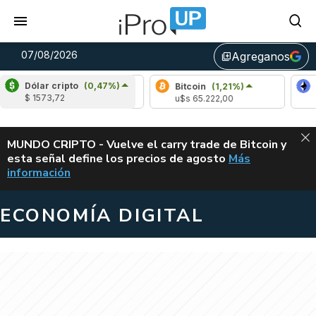
07/08/2026
Agreganos
library_add
Dólar cripto
(0,47%)
Arbitrum
(0,50%)
Bitcoin
(1,21%)
Et
$ 1573,72
u$s 0,08
u$s 65.222,00
u$
ALERTA
MUNDO CRIPTO - Vuelve el carry trade de Bitcoin y
esta señal define los precios de agosto
Más
VUELVE EL CAR
información
ECONOMÍA DIGITAL