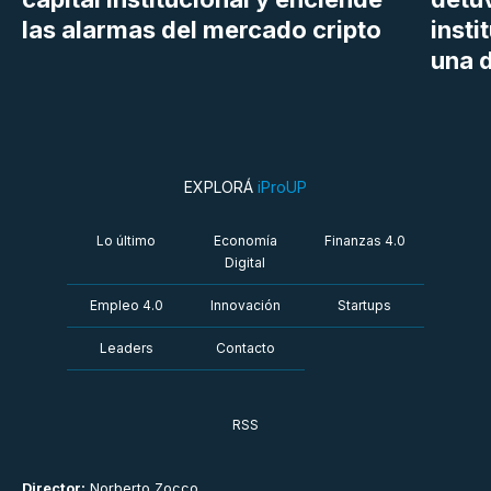
las alarmas del mercado cripto
insti
una d
EXPLORÁ
iProUP
Lo último
Economía
Finanzas 4.0
Digital
Empleo 4.0
Innovación
Startups
Leaders
Contacto
RSS
Director:
Norberto Zocco