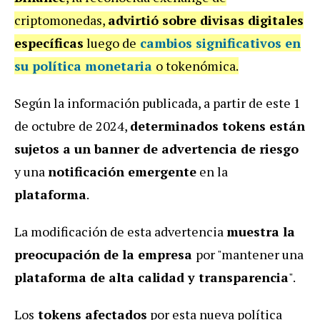
criptomonedas,
advirtió sobre divisas digitales
específicas
luego de
cambios significativos en
su política
monetaria
o tokenómica.
Según la información publicada, a partir de este 1
de octubre de 2024,
determinados tokens están
sujetos a un banner de advertencia de riesgo
y una
notificación emergente
en la
plataforma
.
La modificación de esta advertencia
muestra la
preocupación de la empresa
por "mantener una
plataforma de alta calidad y transparencia
".
Los
tokens afectados
por esta nueva política