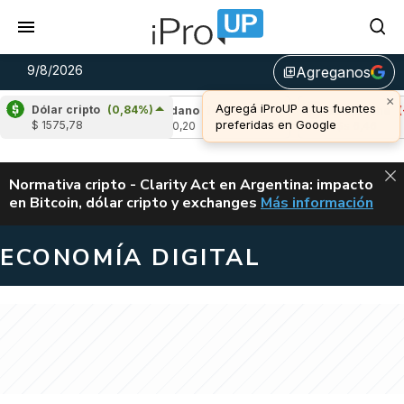
9/8/2026
Agreganos
library_add
×
Agregá iProUP a tus fuentes
Dólar cripto
(0,84%)
0,19%)
Cardano
(-1,36%)
Avalanche
(-0,9
preferidas en Google
$ 1575,78
u$s 0,20
u$s 6,46
ALERTA
Normativa cripto - Clarity Act en Argentina: impacto
en Bitcoin, dólar cripto y exchanges
Más información
CLARITY ACT EN AR
ECONOMÍA DIGITAL