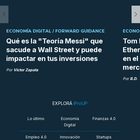
ECONOMÍA DIGITAL /
FORWARD GUIDANCE
ECONOM
Qué es la "Teoría Messi" que
Tom 
sacude a Wall Street y puede
Ethe
impactar en tus inversiones
en e
merc
Por
Víctor Zapata
Por
B.D.
EXPLORÁ
iProUP
Lo último
Economía
Finanzas 4.0
Digital
Empleo 4.0
Innovación
Startups