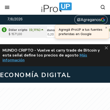
7/8/2026
Agreganos
library_add
×
Agregá iProUP a tus fuentes
Dólar cripto
(0,11%)
-1,19%)
Cardano
(5,85%)
Avalanche
(0,1
preferidas en Google
$ 1571,00
u$s 0,20
u$s 6,45
ALERTA
MUNDO CRIPTO - Vuelve el carry trade de Bitcoin y
esta señal define los precios de agosto
Más
VUELVE EL CAR
información
ECONOMÍA DIGITAL