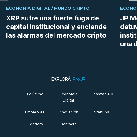
ECONOMÍA DIGITAL /
MUNDO CRIPTO
ECONOM
XRP sufre una fuerte fuga de
JP M
capital institucional y enciende
detu
las alarmas del mercado cripto
insti
una d
EXPLORÁ
iProUP
Lo último
Economía
Finanzas 4.0
Digital
Empleo 4.0
Innovación
Startups
Leaders
Contacto