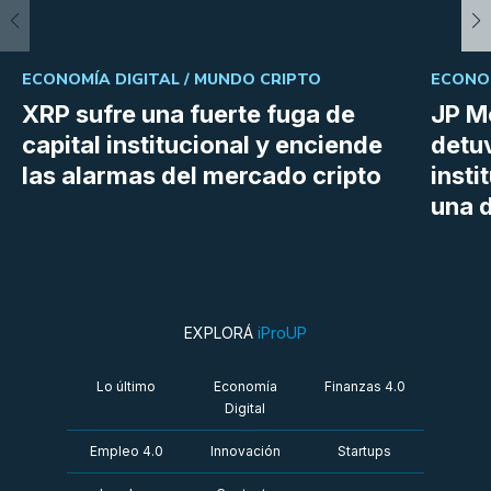
ECONOMÍA DIGITAL /
MUNDO CRIPTO
ECONOM
XRP sufre una fuerte fuga de
JP M
capital institucional y enciende
detu
las alarmas del mercado cripto
insti
una d
EXPLORÁ
iProUP
Lo último
Economía
Finanzas 4.0
Digital
Empleo 4.0
Innovación
Startups