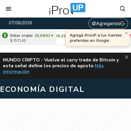
07/08/2026
Agreganos
library_add
Dólar cripto
(0,04%)
Cardano
(6,22%)
Avalanche
(-0,85%)
$ 1571,45
u$s 0,20
u$s 6,46
ALERTA
MUNDO CRIPTO - Vuelve el carry trade de Bitcoin y
esta señal define los precios de agosto
Más
VUELVE EL CAR
información
ECONOMÍA DIGITAL