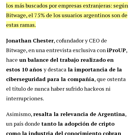
los más buscados por empresas extranjeras: según
Bitwage, el 75% de los usuarios argentinos son de
estas ramas.
Jonathan Chester
, cofundador y CEO de
Bitwage, en una entrevista exclusiva con
iProUP
,
hace
un balance del trabajo realizado
en
estos 10 años
y destaca
la importancia de la
ciberseguridad para la compañía
, que ostenta
el título de nunca haber sufrido hackeos ni
interrupciones.
Asimismo,
resalta la relevancia de Argentina
,
un país donde
tanto la adopción de cripto
como la industria del conocimiento cobran