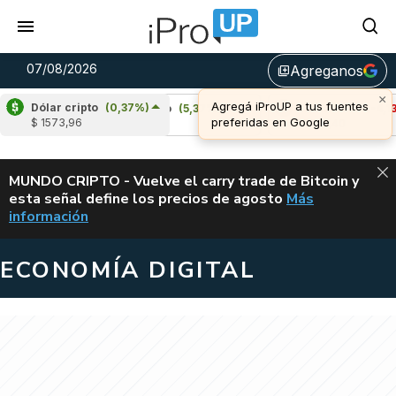
07/08/2026
Agreganos
library_add
Dólar cripto
(0,37%)
)
Cardano
(5,37%)
Avalanche
(-4,13%)
$ 1573,96
u$s 0,20
u$s 6,40
ALERTA
MUNDO CRIPTO - Vuelve el carry trade de Bitcoin y
esta señal define los precios de agosto
Más
VUELVE EL CAR
información
ECONOMÍA DIGITAL