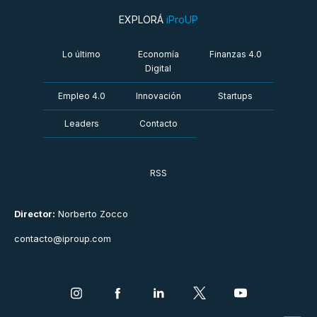
EXPLORÁ
iProUP
Lo último
Economía
Finanzas 4.0
Digital
Empleo 4.0
Innovación
Startups
Leaders
Contacto
RSS
Director:
Norberto Zocco
contacto@iproup.com