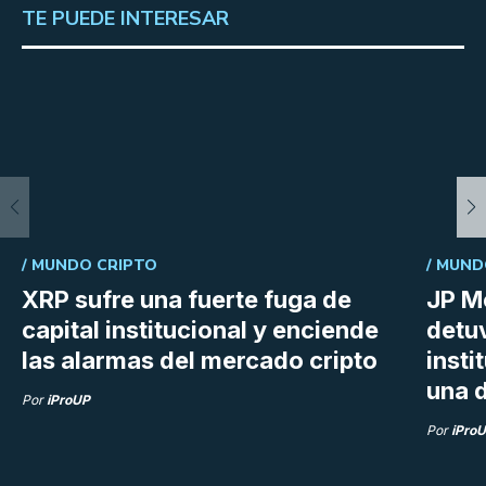
TE PUEDE INTERESAR
/
MUNDO CRIPTO
/
MUND
XRP sufre una fuerte fuga de
JP M
capital institucional y enciende
detu
las alarmas del mercado cripto
insti
una d
Por
iProUP
Por
iPro