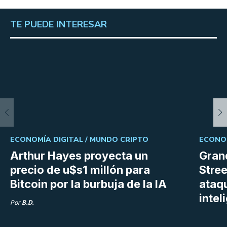
TE PUEDE INTERESAR
ECONOMÍA DIGITAL /
MUNDO CRIPTO
ECONOM
Arthur Hayes proyecta un
Gran
precio de u$s1 millón para
Stree
Bitcoin por la burbuja de la IA
ataq
intel
Por
B.D.