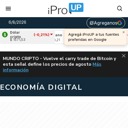
6/8/2026
Agreganos
library_add
×
Dólar
Agregá iProUP a tus fuentes
(-0,21%)
,10%)
Cardano
(9,15%)
Avalanche
(-2,33
cripto
preferidas en Google
$ 1571,53
u$s 0,21
u$s 6,47
ALERTA
MUNDO CRIPTO - Vuelve el carry trade de Bitcoin y
esta señal define los precios de agosto
Más
VUELVE EL CAR
información
ECONOMÍA DIGITAL