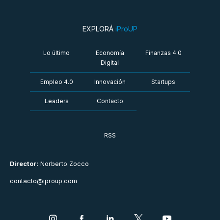
EXPLORÁ
iProUP
Lo último
Economía
Finanzas 4.0
Digital
Empleo 4.0
Innovación
Startups
Leaders
Contacto
RSS
Director:
Norberto Zocco
contacto@iproup.com