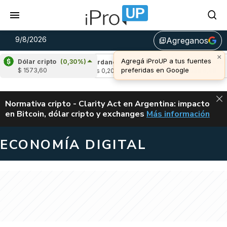
9/8/2026
Agreganos
library_add
×
Agregá iProUP a tus fuentes
Dólar cripto
(0,30%)
0,24%)
Cardano
(-1,81%)
Avalanche
(-0,4
preferidas en Google
$ 1573,60
u$s 0,20
u$s 6,48
ALERTA
Normativa cripto - Clarity Act en Argentina: impacto
en Bitcoin, dólar cripto y exchanges
Más información
CLARITY ACT EN AR
ECONOMÍA DIGITAL