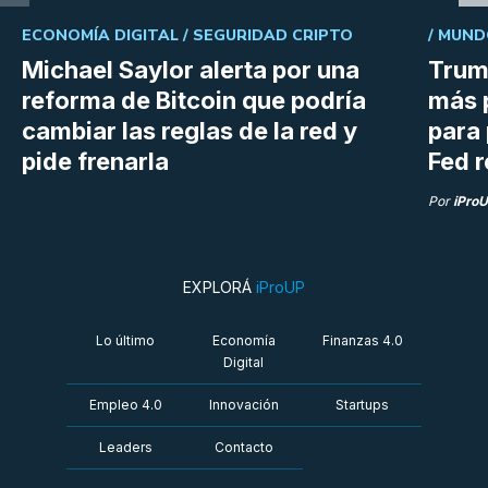
ECONOMÍA DIGITAL /
SEGURIDAD CRIPTO
/
MUND
Michael Saylor alerta por una
Trum
reforma de Bitcoin que podría
más 
cambiar las reglas de la red y
para 
pide frenarla
Fed r
Por
iPro
EXPLORÁ
iProUP
Lo último
Economía
Finanzas 4.0
Digital
Empleo 4.0
Innovación
Startups
Leaders
Contacto