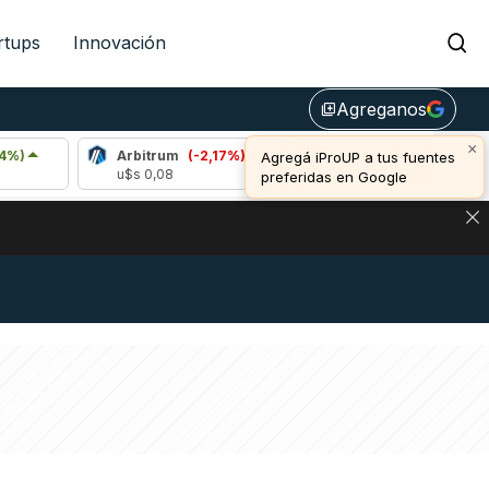
rtups
Innovación
Agreganos
library_add
×
Arbitrum
(-2,17%)
Bitcoin
(-0,11%)
Agregá iProUP a tus fuentes
u$s 0,08
u$s 64.908,00
preferidas en Google
NA: IMPACTO EN BITCOIN, DÓLAR CRIPTO Y EXCHANGES