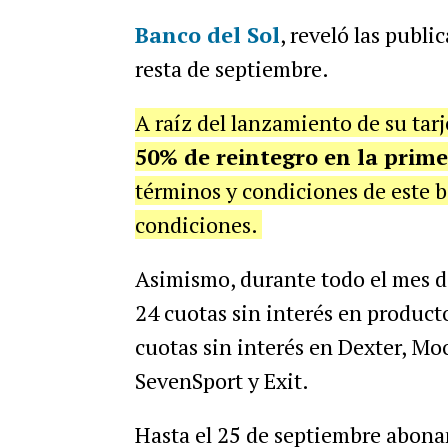
Banco del Sol
, reveló las publ
resta de septiembre.
A raíz del lanzamiento de su tarj
50% de reintegro en la prim
términos y condiciones de este be
condiciones.
Asimismo, durante todo el mes de
24 cuotas sin interés en produc
cuotas sin interés en Dexter, Moo
SevenSport y Exit.
Hasta el 25 de septiembre abonan