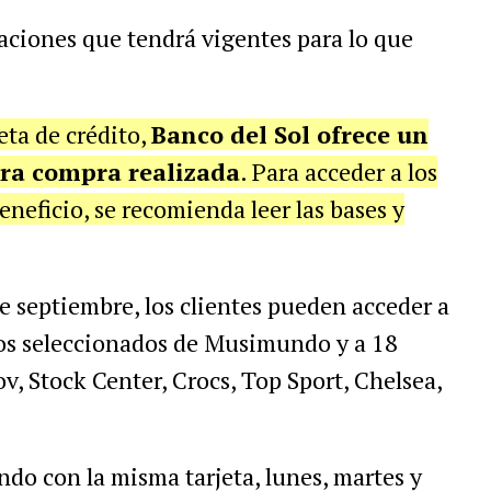
icaciones que tendrá vigentes para lo que
eta de crédito,
Banco del Sol ofrece un
era compra realizada
. Para acceder a los
neficio, se recomienda leer las bases y
 septiembre, los clientes pueden acceder a
tos seleccionados de Musimundo y a 18
v, Stock Center, Crocs, Top Sport, Chelsea,
do con la misma tarjeta, lunes, martes y