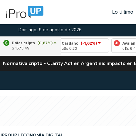
Lo último
Domingo, 9 de agosto de 2026
Dólar cripto
(0,67%)
0,06%)
Cardano
(-1,62%)
Avalanche
(-0,
$ 1573,49
u$s 0,20
u$s 6,48
Normativa cripto - Clarity Act en Argentina: impacto en 
IPROUP
ECONOMÍA DIGITAL