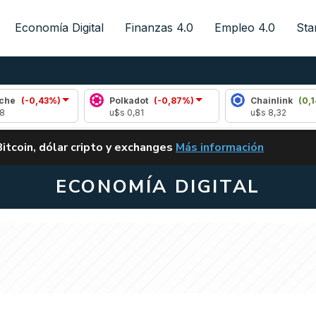
Economía Digital
Finanzas 4.0
Empleo 4.0
Sta
43%)
Polkadot
(-0,87%)
Chainlink
(0,14%)
u$s 0,81
u$s 8,32
ALERTA
Bitcoin, dólar cripto y exchanges
Más información
CLARITY ACT EN ARGENTI
ECONOMÍA DIGITAL