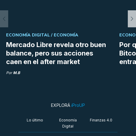
ECONOMÍA DIGITAL /
ECONOMÍA
ECONOM
Mercado Libre revela otro buen
Por q
balance, pero sus acciones
Bitco
caen en el after market
entra
Por
M.B
EXPLORÁ
iProUP
Lo último
Economía
Finanzas 4.0
Digital