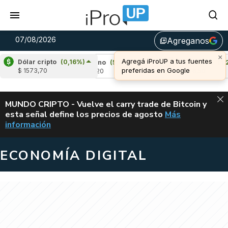
07/08/2026
Agreganos
library_add
×
Agregá iProUP a tus fuentes
Dólar cripto
(0,16%)
,75%)
Cardano
(5,49%)
Avalanche
(1,22%
preferidas en Google
$ 1573,70
u$s 0,20
u$s 6,50
ALERTA
MUNDO CRIPTO - Vuelve el carry trade de Bitcoin y
esta señal define los precios de agosto
Más
VUELVE EL CAR
información
ECONOMÍA DIGITAL