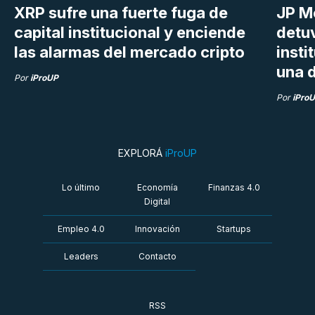
XRP sufre una fuerte fuga de
JP M
capital institucional y enciende
detu
las alarmas del mercado cripto
insti
una d
Por
iProUP
Por
iPro
EXPLORÁ
iProUP
Lo último
Economía
Finanzas 4.0
Digital
Empleo 4.0
Innovación
Startups
Leaders
Contacto
RSS