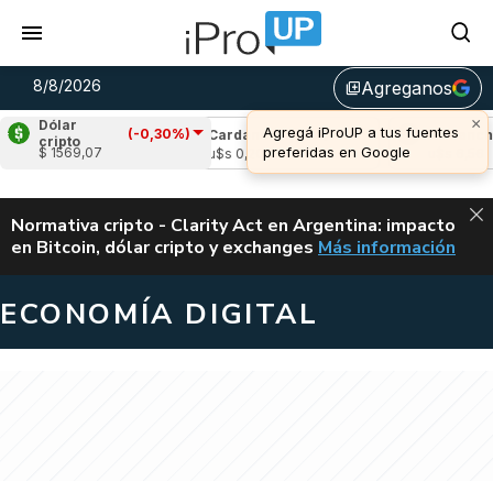
8/8/2026
Agreganos
library_add
×
Dólar
Agregá iProUP a tus fuentes
(-0,30%)
(1,72%)
Cardano
(1,59%)
Avalanche
(1
cripto
preferidas en Google
$ 1569,07
4
u$s 0,20
u$s 6,56
ALERTA
Normativa cripto - Clarity Act en Argentina: impacto
en Bitcoin, dólar cripto y exchanges
Más información
CLARITY ACT EN AR
ECONOMÍA DIGITAL