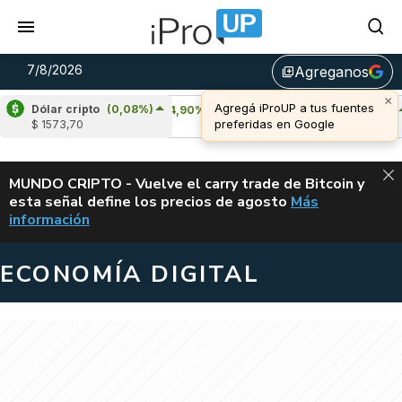
7/8/2026
Agreganos
library_add
Dólar cripto
(0,08%)
Cardano
(4,90%)
Avalanche
(0,15%)
$ 1573,70
u$s 0,20
u$s 6,47
ALERTA
MUNDO CRIPTO - Vuelve el carry trade de Bitcoin y
esta señal define los precios de agosto
Más
VUELVE EL CAR
información
ECONOMÍA DIGITAL