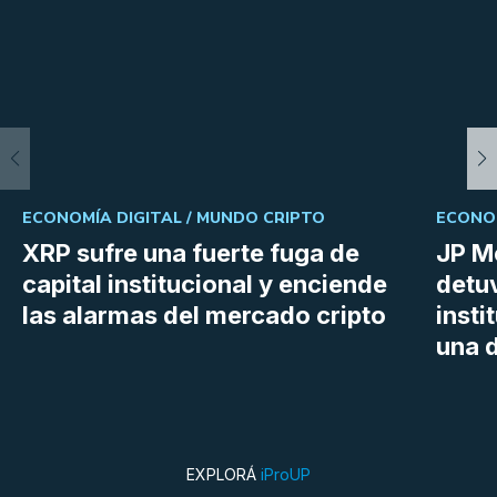
ECONOMÍA DIGITAL /
MUNDO CRIPTO
ECONOM
XRP sufre una fuerte fuga de
JP M
capital institucional y enciende
detu
las alarmas del mercado cripto
insti
una d
EXPLORÁ
iProUP