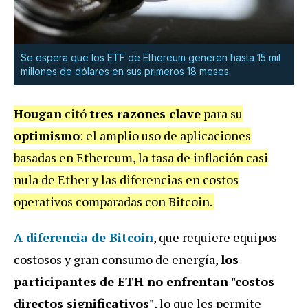
Se espera que los ETF de Ethereum generen hasta 15 mil
millones de dólares en sus primeros 18 meses
Hougan
citó
tres razones clave
para su
optimismo
: el amplio uso de aplicaciones
basadas en Ethereum, la tasa de inflación casi
nula de Ether y las diferencias en costos
operativos comparadas con Bitcoin.
A
diferencia de Bitcoin
, que requiere equipos
costosos y gran consumo de energía,
los
participantes de ETH no enfrentan "costos
directos significativos"
, lo que les permite