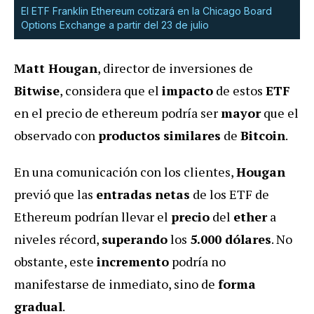
El ETF Franklin Ethereum cotizará en la Chicago Board
Options Exchange a partir del 23 de julio
Matt Hougan
, director de inversiones de
Bitwise
, considera que el
impacto
de estos
ETF
en el precio de ethereum podría ser
mayor
que el
observado con
productos
similares
de
Bitcoin
.
En una comunicación con los clientes,
Hougan
previó que las
entradas
netas
de los ETF de
Ethereum podrían llevar el
precio
del
ether
a
niveles récord,
superando
los
5.000 dólares
. No
obstante, este
incremento
podría no
manifestarse de inmediato, sino de
forma
gradual
.