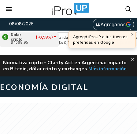
08/08/2026
Agreganos
library_add
×
Dólar
Agregá iProUP a tus fuentes
(-0,58%)
(1,00%)
Cardano
(0,65%)
Avalanche
(1,
cripto
preferidas en Google
$ 1569,95
4
u$s 0,20
u$s 6,54
ALERTA
Normativa cripto - Clarity Act en Argentina: impacto
en Bitcoin, dólar cripto y exchanges
Más información
CLARITY ACT EN AR
ECONOMÍA DIGITAL