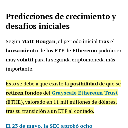
Predicciones de crecimiento y
desafíos iniciales
Según
Matt Hougan
, el periodo inicial
tras
el
lanzamiento
de los
ETF
de
Ethereum
podría ser
muy
volátil
para la segunda criptomoneda más
importante.
Esto se debe a que existe la
posibilidad
de que se
retiren
fondos
del
Grayscale Ethereum Trust
(ETHE), valorado en 11 mil millones de dólares,
tras su transición a un ETF al contado.
El 23 de mayo,
la SEC aprobó ocho