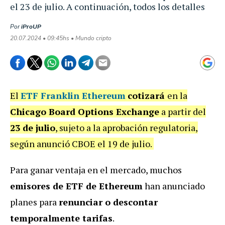
el 23 de julio. A continuación, todos los detalles
Por
iProUP
20.07.2024 • 09:45hs • Mundo cripto
El
ETF Franklin Ethereum
cotizará
en la
Chicago Board Options Exchange
a partir del
23 de julio
, sujeto a la aprobación regulatoria,
según anunció CBOE el 19 de julio.
Para ganar ventaja en el mercado, muchos
emisores de ETF de Ethereum
han anunciado
planes para
renunciar o descontar
temporalmente tarifas
.