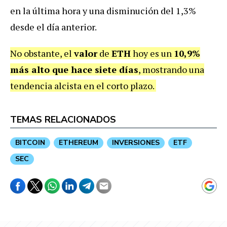
en la última hora y una disminución del 1,3%
desde el día anterior.
No obstante, el
valor
de
ETH
hoy es un
10,9%
más alto que hace siete días
, mostrando una
tendencia alcista en el corto plazo.
TEMAS RELACIONADOS
BITCOIN
ETHEREUM
INVERSIONES
ETF
SEC