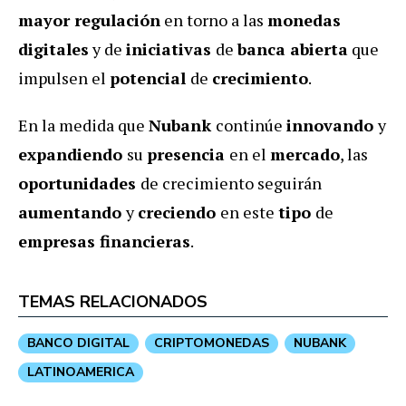
mayor regulación
en torno a las
monedas
digitales
y de
iniciativas
de
banca abierta
que
impulsen el
potencial
de
crecimiento
.
En la medida que
Nubank
continúe
innovando
y
expandiendo
su
presencia
en el
mercado
, las
oportunidades
de crecimiento seguirán
aumentando
y
creciendo
en este
tipo
de
empresas financieras
.
TEMAS RELACIONADOS
BANCO DIGITAL
CRIPTOMONEDAS
NUBANK
LATINOAMERICA