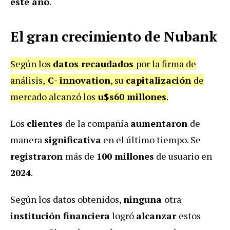
este año
.
El gran crecimiento de Nubank
Según los
datos recaudados
por la firma de
análisis,
C- innovation
, su
capitalización
de
mercado alcanzó los
u$s60 millones
.
Los
clientes
de la compañía
aumentaron
de
manera
significativa
en el último tiempo. Se
registraron
más de
100 millones
de usuario en
2024
.
Según los datos obtenidos,
ninguna
otra
institución financiera
logró
alcanzar
estos