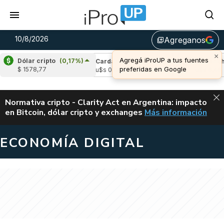
10/8/2026
Agreganos
library_add
×
Agregá iProUP a tus fuentes
Dólar cripto
(0,17%)
le
(-2,18%)
Cardano
(-2,24%)
Avalanche
preferidas en Google
$ 1578,77
,02
u$s 0,19
u$s 6,46
ALERTA
Normativa cripto - Clarity Act en Argentina: impacto
en Bitcoin, dólar cripto y exchanges
Más información
CLARITY ACT EN AR
ECONOMÍA DIGITAL