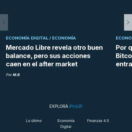
ECONOMÍA DIGITAL /
ECONOMÍA
ECONOM
Mercado Libre revela otro buen
Por q
balance, pero sus acciones
Bitco
caen en el after market
entra
Por
M.B
EXPLORÁ
iProUP
Lo último
Economía
Finanzas 4.0
Digital