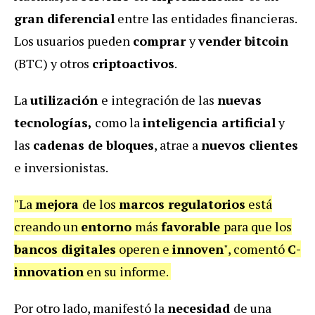
gran diferencial
entre las entidades financieras.
Los usuarios pueden
comprar
y
vender bitcoin
(BTC) y otros
criptoactivos
.
La
utilización
e integración de las
nuevas
tecnologías,
como la
inteligencia artificial
y
las
cadenas de bloques
, atrae a
nuevos clientes
e inversionistas.
"La
mejora
de los
marcos regulatorios
está
creando un
entorno
más
favorable
para que los
bancos digitales
operen e
innoven
", comentó
C-
innovation
en su informe.
Por otro lado, manifestó la
necesidad
de una