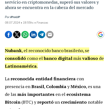
servicio en criptomonedas, superó sus valores y
ahora se encuentra en la cabeza del mercado
Por
iProUP
08.07.2024 • 18:55hs • Finanzas
Nubank
, el reconocido banco brasileño, se
consolidó
como el
banco digital
más
valioso
de
Latinoamérica
.
La
reconocida entidad financiera
con
presencia en
Brasil
,
Colombia
y
México
, es una
de las
más importantes
en el
ecosistema
Bitcoin
(BTC) y
reportó
un
crecimiento
notable