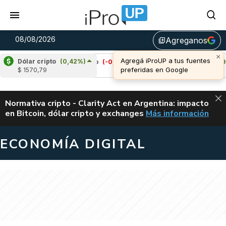
08/08/2026
Agreganos
library_add
×
Agregá iProUP a tus fuentes
Dólar cripto
(0,42%)
Cardano
(-0,79%)
Avalanche
(1,09%)
preferidas en Google
$ 1570,79
u$s 0,20
u$s 6,52
ALERTA
Normativa cripto - Clarity Act en Argentina: impacto
en Bitcoin, dólar cripto y exchanges
Más información
CLARITY ACT EN AR
ECONOMÍA DIGITAL