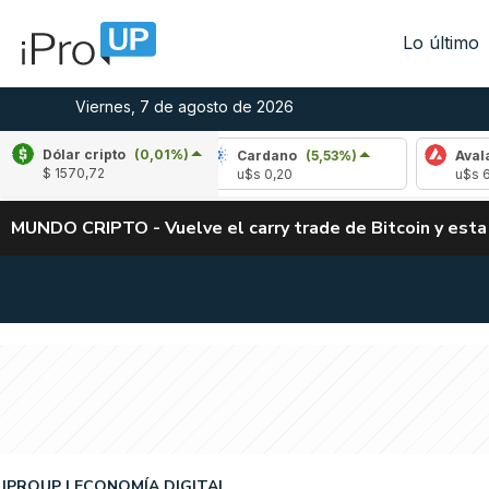
Lo último
Viernes, 7 de agosto de 2026
Dólar cripto
(0,01%)
-2,83%)
Cardano
(5,53%)
Avalanche
(-3,
$ 1570,72
u$s 0,20
u$s 6,43
MUNDO CRIPTO - Vuelve el carry trade de Bitcoin y esta
IPROUP
ECONOMÍA DIGITAL