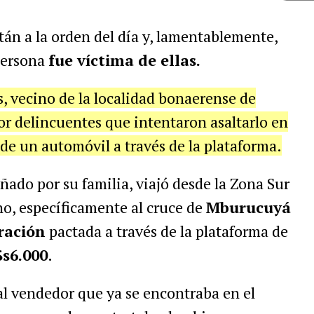
tán a la orden del día y, lamentablemente,
persona
fue víctima de ellas.
, vecino de la localidad bonaerense de
or delincuentes que intentaron asaltarlo en
 de un automóvil a través de la plataforma.
ado por su familia, viajó desde la Zona Sur
o, específicamente al cruce de
Mburucuyá
ración
pactada a través de la plataforma de
$s6.000
.
ó al vendedor que ya se encontraba en el