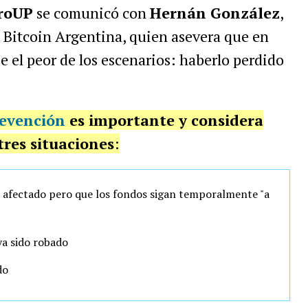
roUP
se comunicó con
Hernán González
,
 Bitcoin Argentina, quien asevera que en
e el peor de los escenarios: haberlo perdido
evención
es importante y considera
tres situaciones
:
 afectado pero que los fondos sigan temporalmente "a
ya sido robado
do