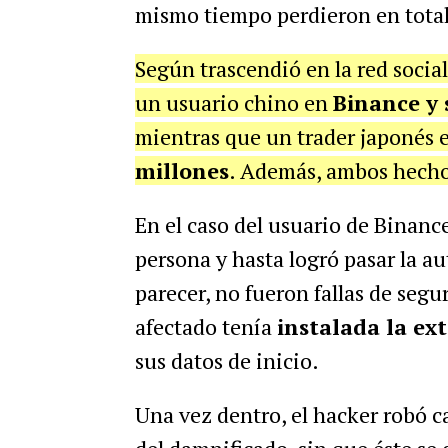
mismo tiempo perdieron en tota
Según trascendió en la red socia
un usuario chino en
Binance y 
mientras que un trader japonés 
millones
. Además, ambos hecho
En el caso del usuario de Binance
persona y hasta logró pasar la au
parecer, no fueron fallas de segu
afectado tenía
instalada la ex
sus datos de inicio.
Una vez dentro, el hacker robó ca