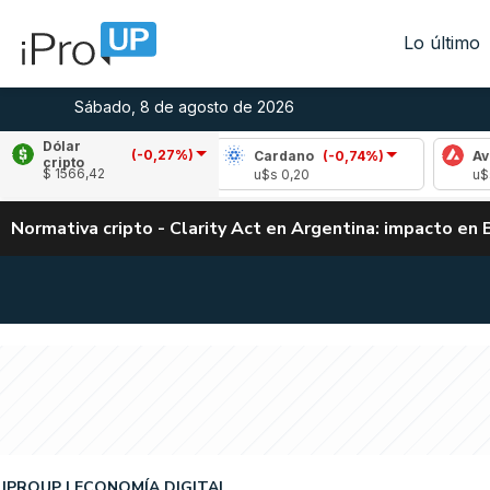
Lo último
Sábado, 8 de agosto de 2026
Dólar
(-0,27%)
(0,93%)
Cardano
(-0,74%)
Avalanche
(2,
cripto
$ 1566,42
3
u$s 0,20
u$s 6,52
Normativa cripto - Clarity Act en Argentina: impacto en 
IPROUP
ECONOMÍA DIGITAL