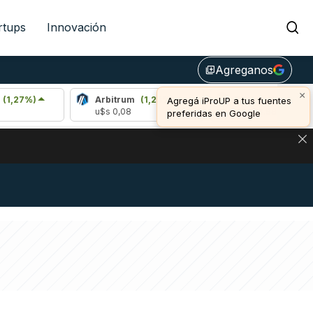
rtups
Innovación
Agreganos
library_add
Arbitrum
(1,24%)
Bitcoin
(1,17%)
u$s 0,08
u$s 64.989,00
NA: IMPACTO EN BITCOIN, DÓLAR CRIPTO Y EXCHANGES