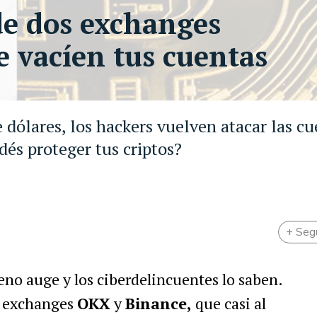
de dos exchanges
e vacíen tus cuentas
dólares, los hackers vuelven atacar las cu
dés proteger tus criptos?
+ Seg
eno auge y los ciberdelincuentes lo saben.
as exchanges
OKX
y
Binance,
que casi al