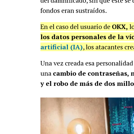
del damnificado, sin que éste se 
fondos eran sustraídos.
En el caso del usuario de
OKX,
l
los datos personales de la ví
artificial (IA)
, los atacantes c
Una vez creada esa personalidad f
una
cambio de contraseñas, n
y el robo de más de dos mill