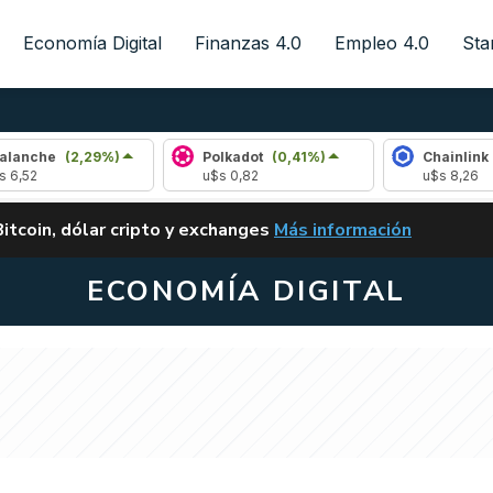
Economía Digital
Finanzas 4.0
Empleo 4.0
Sta
29%)
Polkadot
(0,41%)
Chainlink
(1,27%)
u$s 0,82
u$s 8,26
ALERTA
Bitcoin, dólar cripto y exchanges
Más información
CLARITY ACT EN ARGENTI
ECONOMÍA DIGITAL