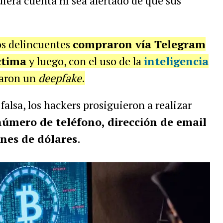
diera cuenta ni sea alertado de que sus
os delincuentes
compraron vía Telegram
ctima
y luego, con el uso de la
inteligencia
rearon un
deepfake
.
alsa, los hackers prosiguieron a realizar
úmero de teléfono, dirección de email
ones de dólares
.