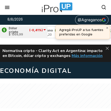
8/8/2026
Agreganos
library_add
×
Dólar
Agregá iProUP a tus fuentes
(-0,41%)
51%)
Cardano
(0,76%)
Avalanche
(2,39%
cripto
preferidas en Google
$ 1569,99
u$s 0,20
u$s 6,53
ALERTA
Normativa cripto - Clarity Act en Argentina: impacto
en Bitcoin, dólar cripto y exchanges
Más información
CLARITY ACT EN AR
ECONOMÍA DIGITAL