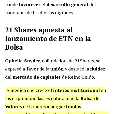
puede
favorecer
el
desarrollo general
del
panorama de las divisas digitales.
21 Shares apuesta al
lanzamiento de ETN en la
Bolsa
Ophelia Snyder
, cofundadora de 21Shares, se
expresó
a favor
de la
unión
y destacó la
fluidez
del
mercado de capitales
de Reino Unido.
"
A medida que crece el
interés institucional
en
las criptomonedas, es natural que la
Bolsa de
Valores
de Londres albergue
fondos