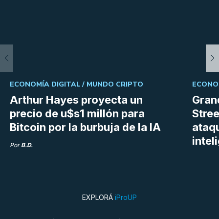
ECONOMÍA DIGITAL /
MUNDO CRIPTO
ECONOM
Arthur Hayes proyecta un
Gran
precio de u$s1 millón para
Stree
Bitcoin por la burbuja de la IA
ataq
intel
Por
B.D.
EXPLORÁ
iProUP