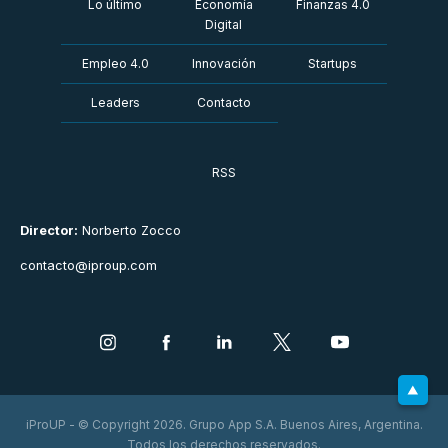
Lo último
Economía
Finanzas 4.0
Digital
Empleo 4.0
Innovación
Startups
Leaders
Contacto
RSS
Director:
Norberto Zocco
contacto@iproup.com
iProUP - © Copyright 2026. Grupo App S.A. Buenos Aires, Argentina.
Todos los derechos reservados.