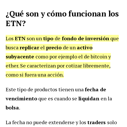
¿Qué son y cómo funcionan los
ETN?
Los
ETN
son un
tipo
de
fondo de inversión
que
busca
replicar
el
precio
de un
activo
subyacente
como por ejemplo el de bitcoin y
ether. Se caracterizan por cotizar libremente,
como si fuera una acción.
Este tipo de productos tienen una
fecha de
vencimiento
que es cuando se
liquidan
en la
bolsa
.
La fecha no puede extenderse y los
traders
solo