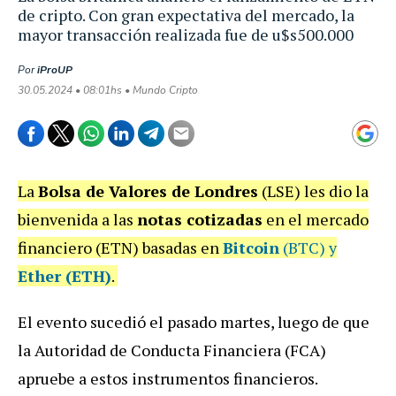
de cripto. Con gran expectativa del mercado, la
mayor transacción realizada fue de u$s500.000
Por
iProUP
30.05.2024 • 08:01hs • Mundo Cripto
La
Bolsa de Valores de Londres
(LSE) les dio la
bienvenida a las
notas cotizadas
en el mercado
financiero (ETN) basadas en
Bitcoin
(BTC) y
E
ther
(ETH)
.
El evento sucedió el pasado martes, luego de que
la Autoridad de Conducta Financiera (FCA)
apruebe a estos instrumentos financieros.