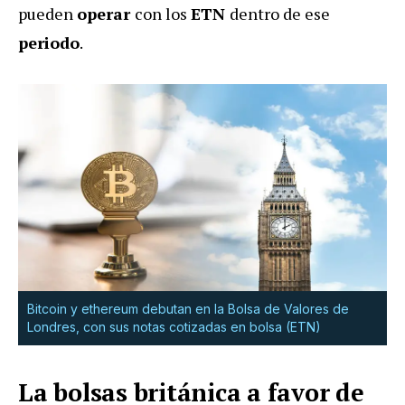
pueden
operar
con los
ETN
dentro de ese
periodo
.
Bitcoin y ethereum debutan en la Bolsa de Valores de
Londres, con sus notas cotizadas en bolsa (ETN)
La bolsas británica a favor de