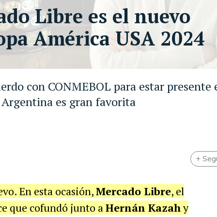
ado Libre es el nuevo
Copa América USA 2024
cuerdo con CONMEBOL para estar presente 
 Argentina es gran favorita
+ Seg
evo. En esta ocasión,
Mercado Libre
, el
ce que cofundó junto a
Hernán Kazah
y