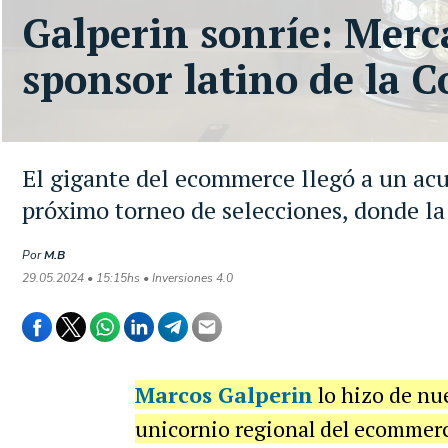
Galperin sonríe: Merc
sponsor latino de la 
El gigante del ecommerce llegó a un a
próximo torneo de selecciones, donde la
Por
M.B
29.05.2024 • 15:15hs • Inversiones 4.0
Marcos Galperin
lo hizo de nu
unicornio regional del ecommer