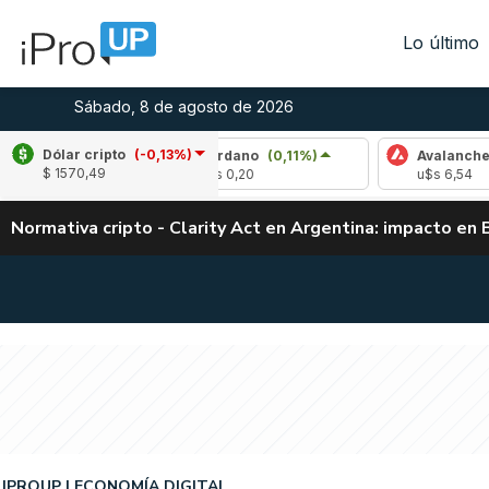
Lo último
Sábado, 8 de agosto de 2026
Dólar cripto
(-0,13%)
%)
Cardano
(0,11%)
Avalanche
(1,82%)
$ 1570,49
u$s 0,20
u$s 6,54
Normativa cripto - Clarity Act en Argentina: impacto en 
IPROUP
ECONOMÍA DIGITAL