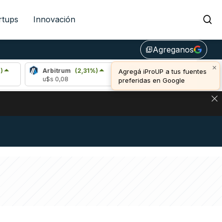
rtups
Innovación
Agreganos
library_add
×
Arbitrum
(2,31%)
Bitcoin
(0,44%)
Eth
Agregá iProUP a tus fuentes
u$s 0,08
u$s 65.043,00
u$s 
preferidas en Google
NA: IMPACTO EN BITCOIN, DÓLAR CRIPTO Y EXCHANGES