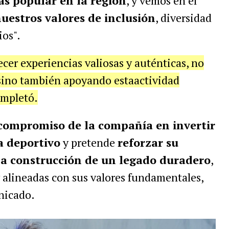
s popular en la región
, y vemos en él
uestros valores de inclusión
, diversidad
ios".
er experiencias valiosas y auténticas, no
 sino también apoyando estaactividad
ompletó.
compromiso de la compañía en invertir
a deportivo
y pretende
reforzar su
la construcción de un legado duradero
,
 alineadas con sus valores fundamentales,
nicado.