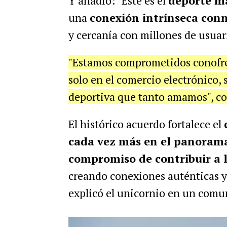
Y añadió: "Este es el
deporte má
una
conexión intrínseca conn
y cercanía con millones de usuar
"Estamos comprometidos conofrec
solo en el comercio electrónico,
deportiva que tanto amamos", c
El histórico acuerdo fortalece el
cada vez más en el panoram
compromiso de contribuir a 
creando conexiones auténticas y
explicó el unicornio en un comu