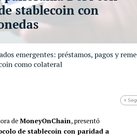
de stablecoin con
monedas
ados emergentes: préstamos, pagos y reme
coin como colateral
+ Seg
dora de
MoneyOnChain
, presentó
ocolo de stablecoin con paridad a