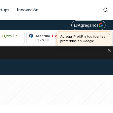
rtups
Innovación
Agreganos
library_add
×
Arbitrum
(-2,26%)
Bitcoin
(-0,21%)
Agregá iProUP a tus fuentes
u$s 0,08
u$s 64.382,00
preferidas en Google
DE DE BITCOIN Y ESTA SEÑAL DEFINE LOS PRECIOS DE AG