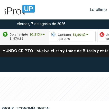
Lo último
Viernes, 7 de agosto de 2026
Dólar cripto
(0,21%)
le
(-1,57%)
Cardano
(4,80%)
Avalanche
$ 1570,83
1,04
u$s 0,20
u$s 6,42
MUNDO CRIPTO - Vuelve el carry trade de Bitcoin y esta
IPROUP
ECONOMÍA DIGITAL