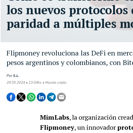
los nuevos protocolos 
paridad a múltiples 
Flipmoney revoluciona las DeFi en merc
pesos argentinos y colombianos, con Bit
Por
S.L.
29.05.2024 • 13:04hs • Mundo cripto
MimLabs
, la organización crea
Flipmoney
, un innovador
prot