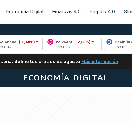
Economía Digital
Finanzas 4.0
Empleo 4.0
Sta
(-3,48%)
Polkadot
(-2,65%)
Chainlink
(1,22%)
u$s 0,82
u$s 8,23
ALERTA
 señal define los precios de agosto
Más información
VUELVE EL CARRY TRA
ECONOMÍA DIGITAL