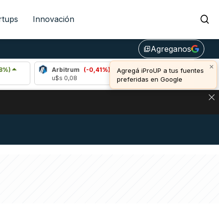
rtups
Innovación
Agreganos
library_add
×
Arbitrum
(-0,41%)
Bitcoin
(0,91%)
E
Agregá iProUP a tus fuentes
u$s 0,08
u$s 64.885,00
u
preferidas en Google
DE DE BITCOIN Y ESTA SEÑAL DEFINE LOS PRECIOS DE AG