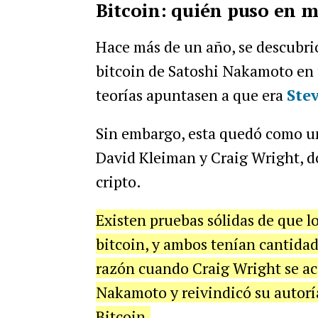
Bitcoin: quién puso en 
Hace más de un año, se descubrió
bitcoin de Satoshi Nakamoto en u
teorías apuntasen a que era
Stev
Sin embargo, esta quedó como una
David Kleiman y Craig Wright, 
cripto.
Existen pruebas sólidas de que l
bitcoin, y ambos tenían cantidade
razón cuando Craig Wright se aco
Nakamoto y reivindicó su autoría
Bitcoin.