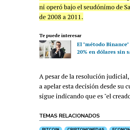
ni operó bajo el seudónimo de S
de 2008 a 2011.
Te puede interesar
El "método Binance"
20% en dólares sin s
A pesar de la resolución judicia
a apelar esta decisión desde su 
sigue indicando que es "el creado
TEMAS RELACIONADOS
BITCOIN
CRIPTOMONEDAS
ECONOM