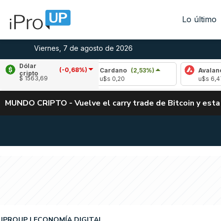
Lo último
Viernes, 7 de agosto de 2026
Dólar
(-0,68%)
,11%)
Cardano
(2,53%)
Avalanche
(1,33%
cripto
$ 1563,69
u$s 0,20
u$s 6,47
MUNDO CRIPTO - Vuelve el carry trade de Bitcoin y esta
IPROUP
ECONOMÍA DIGITAL