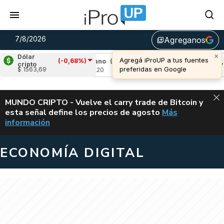
7/8/2026
Agreganos
library_add
×
Dólar
Agregá iProUP a tus fuentes
(-0,68%)
1%)
Cardano
(2,53%)
Avalanche
(1,33%)
cripto
preferidas en Google
$ 1563,69
u$s 0,20
u$s 6,47
ALERTA
MUNDO CRIPTO - Vuelve el carry trade de Bitcoin y
esta señal define los precios de agosto
Más
VUELVE EL CAR
información
ECONOMÍA DIGITAL