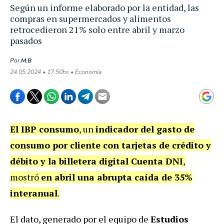
Según un informe elaborado por la entidad, las
compras en supermercados y alimentos
retrocedieron 21% solo entre abril y marzo
pasados
Por
M.B
24.05.2024 • 17:50hs • Economía
El IBP consumo
, un
indicador del gasto de
consumo por cliente con tarjetas de crédito y
débito y la billetera digital Cuenta DNI
,
mostró
en abril una abrupta caída de 35%
interanual
.
El dato, generado por el equipo de
Estudios