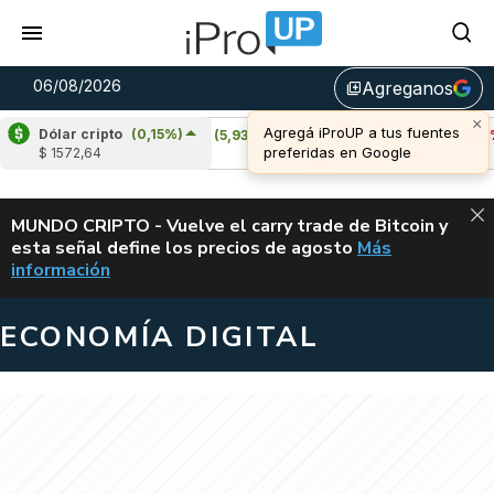
06/08/2026
Agreganos
library_add
Dólar cripto
(0,15%)
Cardano
(5,93%)
Avalanche
(-3,44%)
$ 1572,64
u$s 0,20
u$s 6,45
ALERTA
MUNDO CRIPTO - Vuelve el carry trade de Bitcoin y
esta señal define los precios de agosto
Más
VUELVE EL CAR
información
ECONOMÍA DIGITAL