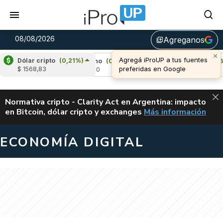
08/08/2026
Agreganos
library_add
Dólar cripto
(0,21%)
)
Cardano
(0,95%)
Avalanche
(1,62%)
$ 1568,83
u$s 0,20
u$s 6,54
ALERTA
Normativa cripto - Clarity Act en Argentina: impacto
en Bitcoin, dólar cripto y exchanges
Más información
CLARITY ACT EN AR
ECONOMÍA DIGITAL