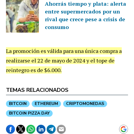
Ahorrás tiempo y plata: alerta
entre supermercados por un
rival que crece pese a crisis de
consumo
La promoción es válida para una única compra a
realizarse el 22 de mayo de 2024 y el tope de
reintegro es de $6.000.
TEMAS RELACIONADOS
BITCOIN
ETHEREUM
CRIPTOMONEDAS
BITCOIN PIZZA DAY