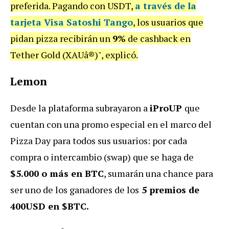
preferida. Pagando con USDT,
a través de la
tarjeta Visa Satoshi Tango
, los usuarios que
pidan pizza recibirán un
9%
de cashback en
Tether Gold (XAUâ®)", explicó.
Lemon
Desde la plataforma subrayaron a
iProUP
que
cuentan con una promo especial en el marco del
Pizza Day para todos sus usuarios: por cada
compra o intercambio (swap) que se haga de
$5.000 o más en BTC
, sumarán una chance para
ser uno de los ganadores de los
5 premios de
400USD en $BTC.