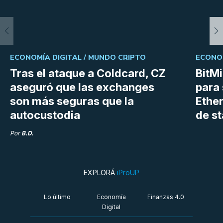
ECONOMÍA DIGITAL /
MUNDO CRIPTO
ECONOM
Tras el ataque a Coldcard, CZ
BitM
aseguró que las exchanges
para 
son más seguras que la
Ethe
autocustodia
de s
Por
B.D.
EXPLORÁ
iProUP
Lo último
Economía
Finanzas 4.0
Digital