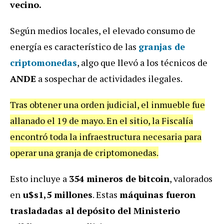
vecino.
Según medios locales, el elevado consumo de
energía es característico de las
granjas de
criptomonedas
, algo que llevó a los técnicos de
ANDE
a sospechar de actividades ilegales.
Tras obtener una orden judicial, el inmueble fue
allanado el 19 de mayo. En el sitio, la Fiscalía
encontró toda la infraestructura necesaria para
operar una granja de criptomonedas.
Esto incluye a
354 mineros de bitcoin
, valorados
en
u$s1,5 millones
. Estas
máquinas fueron
trasladadas al depósito del Ministerio