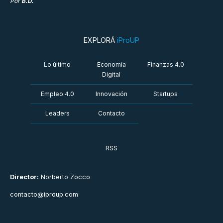
Por
B.D.
EXPLORÁ
iProUP
Lo último
Economía
Finanzas 4.0
Digital
Empleo 4.0
Innovación
Startups
Leaders
Contacto
RSS
Director:
Norberto Zocco
contacto@iproup.com