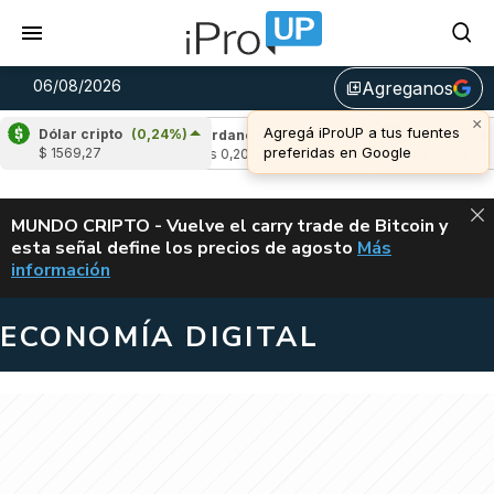
06/08/2026
Agreganos
library_add
×
Agregá iProUP a tus fuentes
Dólar cripto
(0,24%)
-1,75%)
Cardano
(2,72%)
Avalanche
(-3,
preferidas en Google
$ 1569,27
u$s 0,20
u$s 6,41
ALERTA
MUNDO CRIPTO - Vuelve el carry trade de Bitcoin y
esta señal define los precios de agosto
Más
VUELVE EL CAR
información
ECONOMÍA DIGITAL