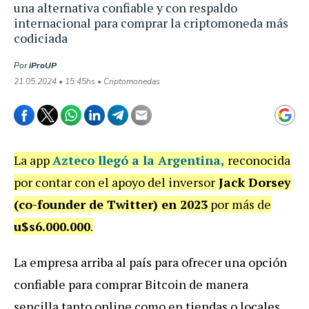
una alternativa confiable y con respaldo
internacional para comprar la criptomoneda más
codiciada
Por
iProUP
21.05.2024 • 15:45hs • Criptomonedas
La app
Azteco
llegó a la Argentina,
reconocida
por contar con el apoyo del inversor
Jack Dorsey
(co-founder de Twitter) en 2023
por más de
u$s6.000.000
.
La empresa arriba al país para ofrecer una opción
confiable para comprar Bitcoin de manera
sencilla tanto online como en tiendas o locales