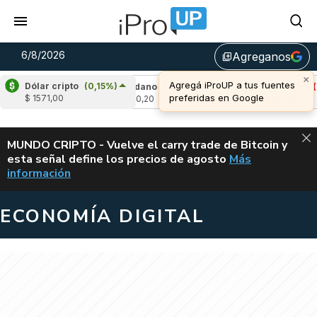
6/8/2026
Agreganos
library_add
×
Agregá iProUP a tus fuentes
Dólar cripto
(0,15%)
,53%)
Cardano
(5,05%)
Avalanche
(-3,02
preferidas en Google
$ 1571,00
u$s 0,20
u$s 6,45
ALERTA
MUNDO CRIPTO - Vuelve el carry trade de Bitcoin y
esta señal define los precios de agosto
Más
VUELVE EL CAR
información
ECONOMÍA DIGITAL