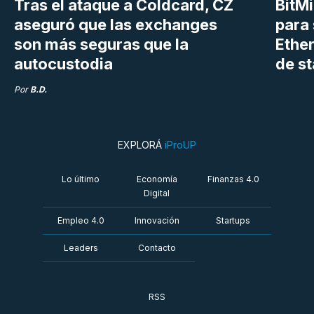
Tras el ataque a Coldcard, CZ
BitM
aseguró que las exchanges
para 
son más seguras que la
Ethe
autocustodia
de s
Por
B.D.
EXPLORÁ
iProUP
Lo último
Economía
Finanzas 4.0
Digital
Empleo 4.0
Innovación
Startups
Leaders
Contacto
RSS