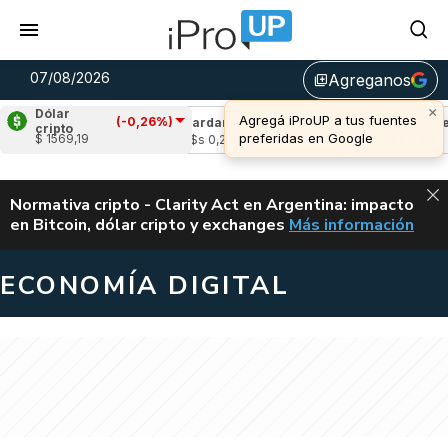
07/08/2026
Agreganos
library_add
×
Dólar
Agregá iProUP a tus fuentes
(-0,26%)
-2,17%)
Cardano
(-2,97%)
Avalanche
(-1,
cripto
preferidas en Google
$ 1569,19
u$s 0,20
u$s 6,40
ALERTA
Normativa cripto - Clarity Act en Argentina: impacto
en Bitcoin, dólar cripto y exchanges
Más información
CLARITY ACT EN AR
ECONOMÍA DIGITAL