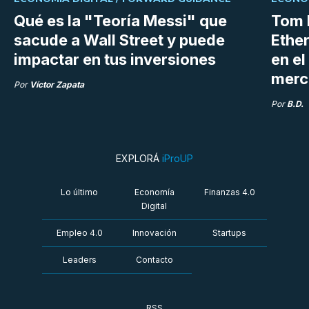
Qué es la "Teoría Messi" que
Tom 
sacude a Wall Street y puede
Ethe
impactar en tus inversiones
en e
merc
Por
Víctor Zapata
Por
B.D.
EXPLORÁ
iProUP
Lo último
Economía
Finanzas 4.0
Digital
Empleo 4.0
Innovación
Startups
Leaders
Contacto
RSS