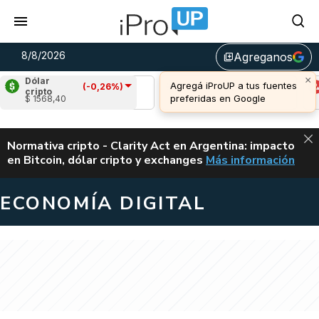
8/8/2026
Agreganos
library_add
×
Dólar
Agregá iProUP a tus fuentes
(-0,26%)
Ripple
(0,69%)
Cardano
(-1,43%)
A
cripto
preferidas en Google
$ 1568,40
u$s 1,04
u$s 0,20
u
ALERTA
Normativa cripto - Clarity Act en Argentina: impacto
en Bitcoin, dólar cripto y exchanges
Más información
CLARITY ACT EN AR
ECONOMÍA DIGITAL