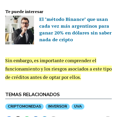
Te puede interesar
El "método Binance" que usan
cada vez más argentinos para
ganar 20% en dólares sin saber
nada de cripto
Sin embargo, es importante comprender el
funcionamiento y los riesgos asociados a este tipo
de créditos antes de optar por ellos.
TEMAS RELACIONADOS
CRIPTOMONEDAS
INVERSOR
UVA