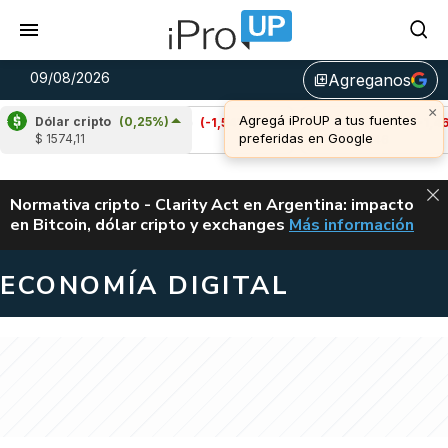
09/08/2026
Agreganos
library_add
×
Agregá iProUP a tus fuentes
Dólar cripto
(0,25%)
)
Cardano
(-1,54%)
Avalanche
(-1,46%)
preferidas en Google
$ 1574,11
u$s 0,20
u$s 6,46
ALERTA
Normativa cripto - Clarity Act en Argentina: impacto
en Bitcoin, dólar cripto y exchanges
Más información
CLARITY ACT EN AR
ECONOMÍA DIGITAL