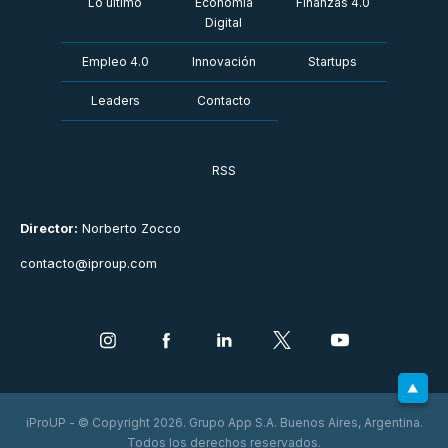
Lo último
Economía
Finanzas 4.0
Digital
Empleo 4.0
Innovación
Startups
Leaders
Contacto
RSS
Director:
Norberto Zocco
contacto@iproup.com
iProUP - © Copyright 2026. Grupo App S.A. Buenos Aires, Argentina.
Todos los derechos reservados.