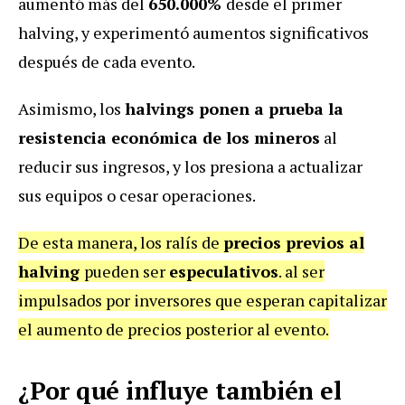
aumentó más del
650.000%
desde el primer
halving, y experimentó aumentos significativos
después de cada evento.
Asimismo, los
halvings ponen a prueba la
resistencia económica de los mineros
al
reducir sus ingresos, y los presiona a actualizar
sus equipos o cesar operaciones.
De esta manera, los ralís de
precios previos al
halving
pueden ser
especulativos
. al ser
impulsados por inversores que esperan capitalizar
el aumento de precios posterior al evento.
¿Por qué influye también el