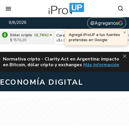
9/8/2026
Agreganos
library_add
×
Agregá iProUP a tus fuentes
Dólar cripto
(0,74%)
e
(1,32%)
Cardano
(-0,78%)
Avalanche
(
preferidas en Google
$ 1570,20
,04
u$s 0,20
u$s 6,49
ALERTA
Normativa cripto - Clarity Act en Argentina: impacto
en Bitcoin, dólar cripto y exchanges
Más información
CLARITY ACT EN AR
ECONOMÍA DIGITAL