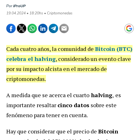
Por
iProUP
19.04.2024 • 18:20hs • Criptomonedas
Cada cuatro años, la comunidad de
Bitcoin (BTC)
celebra el halving
, considerado un evento clave
por su impacto alcista en el mercado de
criptomonedas.
A medida que se acerca el cuarto
halving
,
es
importante resaltar
cinco datos
sobre este
fenómeno para tener en cuenta.
Hay que considerar que el precio de
Bitcoin