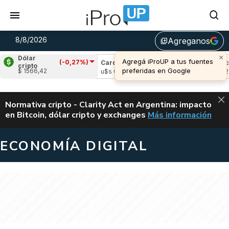
8/8/2026
Agreganos
library_add
×
Dólar
Agregá iProUP a tus fuentes
(-0,27%)
le
(0,93%)
Cardano
(-0,74%)
Avalanche
cripto
preferidas en Google
$ 1566,42
,03
u$s 0,20
u$s 6,52
ALERTA
Normativa cripto - Clarity Act en Argentina: impacto
en Bitcoin, dólar cripto y exchanges
Más información
CLARITY ACT EN AR
ECONOMÍA DIGITAL