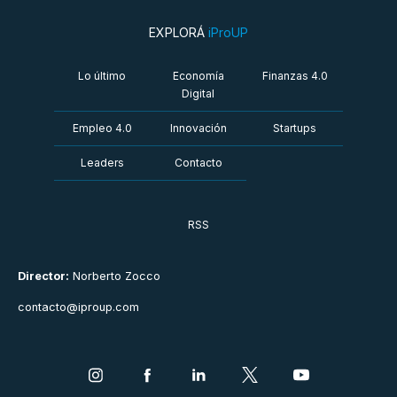
EXPLORÁ
iProUP
Lo último
Economía
Finanzas 4.0
Digital
Empleo 4.0
Innovación
Startups
Leaders
Contacto
RSS
Director:
Norberto Zocco
contacto@iproup.com