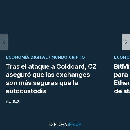
ECONOMÍA DIGITAL /
MUNDO CRIPTO
ECONOM
Tras el ataque a Coldcard, CZ
BitM
aseguró que las exchanges
para 
son más seguras que la
Ethe
autocustodia
de s
Por
B.D.
EXPLORÁ
iProUP