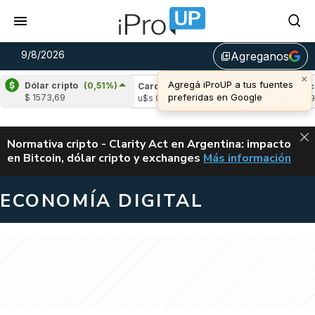
9/8/2026
Agreganos
library_add
×
Agregá iProUP a tus fuentes
Dólar cripto
(0,51%)
e
(0,51%)
Cardano
(-0,71%)
Avalanche
(
preferidas en Google
$ 1573,69
,04
u$s 0,20
u$s 6,49
ALERTA
Normativa cripto - Clarity Act en Argentina: impacto
en Bitcoin, dólar cripto y exchanges
Más información
CLARITY ACT EN AR
ECONOMÍA DIGITAL