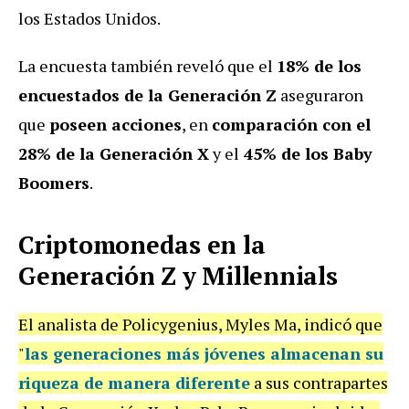
los Estados Unidos.
La encuesta también reveló que el
18% de los
encuestados de la Generación Z
aseguraron
que
poseen acciones
, en
comparación con el
28% de la Generación X
y el
45% de los Baby
Boomers
.
Criptomonedas en la
Generación Z y Millennials
El analista de Policygenius, Myles Ma, indicó que
"
las generaciones más jóvenes almacenan su
riqueza de manera diferente
a sus contrapartes