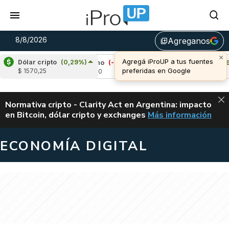
8/8/2026
Agreganos
library_add
Dólar cripto
(0,29%)
)
Cardano
(-0,54%)
Avalanche
(0,92%)
$ 1570,25
u$s 0,20
u$s 6,52
ALERTA
Normativa cripto - Clarity Act en Argentina: impacto
en Bitcoin, dólar cripto y exchanges
Más información
CLARITY ACT EN AR
ECONOMÍA DIGITAL