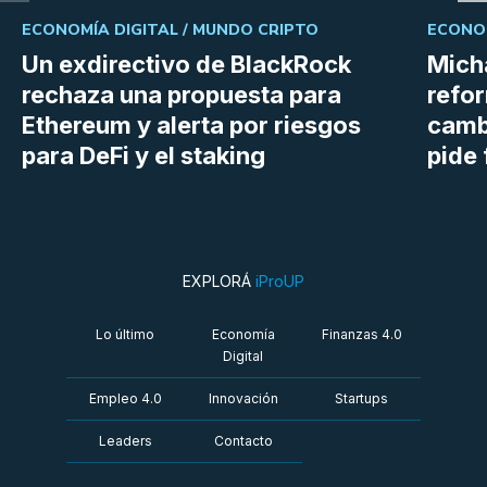
ECONOMÍA DIGITAL /
MUNDO CRIPTO
ECONOM
Un exdirectivo de BlackRock
Micha
rechaza una propuesta para
refor
Ethereum y alerta por riesgos
cambi
para DeFi y el staking
pide 
EXPLORÁ
iProUP
Lo último
Economía
Finanzas 4.0
Digital
Empleo 4.0
Innovación
Startups
Leaders
Contacto