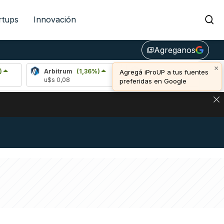
rtups
Innovación
Agreganos
library_add
×
Arbitrum
(1,36%)
Bitcoin
(1,08%)
Et
Agregá iProUP a tus fuentes
u$s 0,08
u$s 64.971,00
u$s
preferidas en Google
NA: IMPACTO EN BITCOIN, DÓLAR CRIPTO Y EXCHANGES