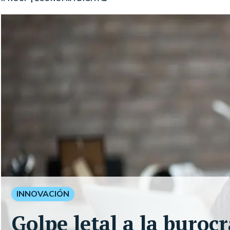
INNOVACIÓN
Golpe letal a la burocr