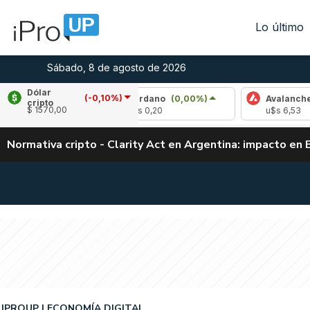
Lo último
Sábado, 8 de agosto de 2026
Dólar
(-0,10%)
5%)
Cardano
(0,00%)
Avalanche
(2,28%)
cripto
$ 1570,00
u$s 0,20
u$s 6,53
Normativa cripto - Clarity Act en Argentina: impacto en 
IPROUP
ECONOMÍA DIGITAL