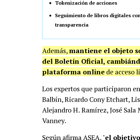
Tokenización de acciones
Seguimiento de libros digitales co
transparencia
Además,
mantiene el objeto s
del Boletín Oficial, cambián
plataforma online
de acceso li
Los expertos que participaron en 
Balbín, Ricardo Cony Etchart, L
Alejandro H. Ramírez, José Sala 
Vanney.
Según afirma ASEA, "
el objetiv