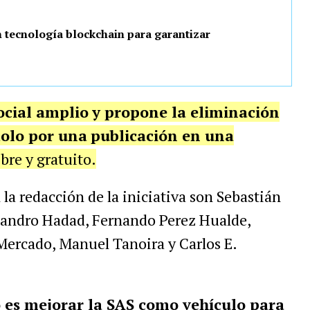
n tecnología blockchain para garantizar
ocial amplio
y propone la eliminación
dolo por una
publicación en una
bre y gratuito.
la redacción de la iniciativa son Sebastián
isandro Hadad, Fernando Perez Hualde,
Mercado, Manuel Tanoira y Carlos E.
o es mejorar la SAS como vehículo para