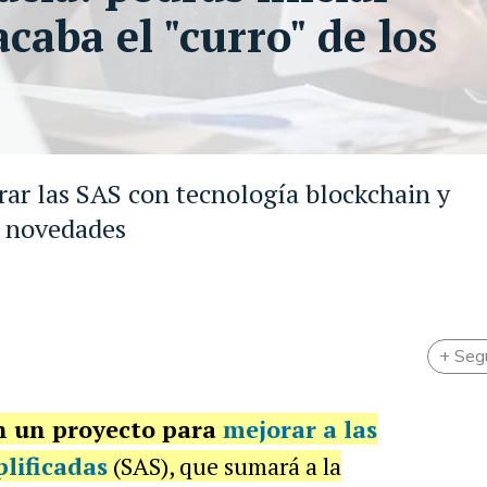
acaba el "curro" de los
ar las SAS con tecnología blockchain y
s novedades
+ Seg
 un proyecto para
mejorar a las
lificadas
(SAS), que sumará a la