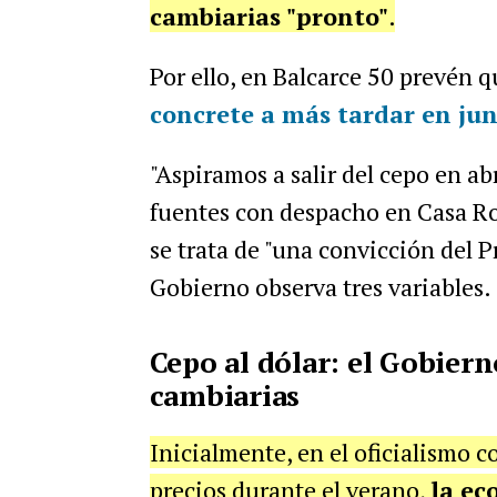
cambiarias "pronto"
.
Por ello, en Balcarce 50 prevén 
concrete a más tardar en jun
"Aspiramos a salir del cepo en ab
fuentes con despacho en Casa Ro
se trata de "una convicción del Pr
Gobierno observa tres variables.
Cepo al dólar: el Gobiern
cambiarias
Inicialmente, en el oficialismo c
precios durante el verano,
la ec