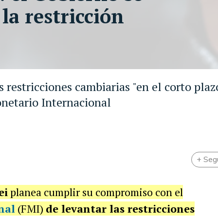
la restricción
s restricciones cambiarias "en el corto plaz
netario Internacional
+ Seg
ei
planea cumplir su compromiso con el
nal
(FMI)
de levantar las restricciones