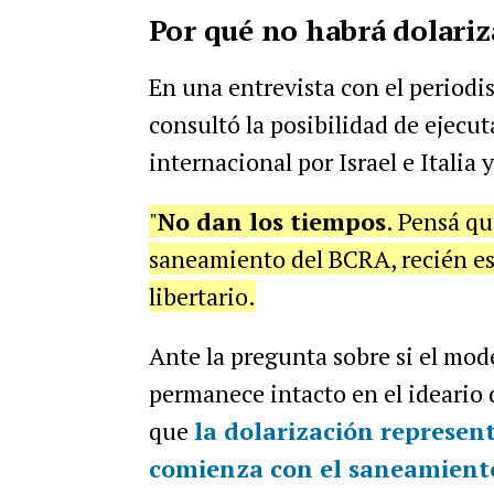
Por qué no habrá dolariz
En una entrevista con el periodi
consultó la posibilidad de ejecut
internacional por Israel e Italia
"
No dan los tiempos
. Pensá qu
saneamiento del BCRA, recién esta
libertario.
Ante la pregunta sobre si el mod
permanece intacto en el ideario d
que
la dolarización
represent
comienza con el saneamient