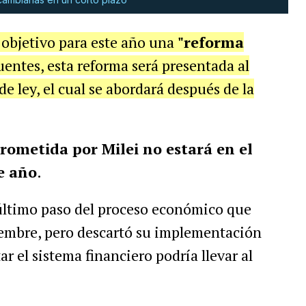
objetivo para este año una
"reforma
entes, esta reforma será presentada al
 ley, el cual se abordará después de la
prometida por Milei no estará en el
e año
.
 último paso del proceso económico que
mbre, pero descartó su implementación
r el sistema financiero podría llevar al