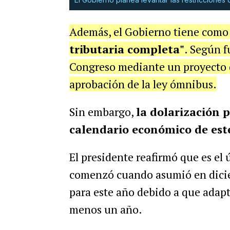
Además, el Gobierno tiene como 
tributaria completa"
.
Según fu
Congreso mediante un proyecto de
aprobación de la ley ómnibus.
Sin embargo,
la dolarización 
calendario económico de est
El presidente reafirmó que es el
comenzó cuando asumió en dicie
para este año debido a que adapta
menos un año.