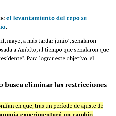
que
el levantamiento del cepo se
io
.
ril, mayo, a más tardar junio", señalaron
sada a Ámbito, al tiempo que señalaron que
esidente". Para lograr este objetivo, el
o busca eliminar las restricciones
onfían en que, tras un período de ajuste de
onomía experimentará un cambio