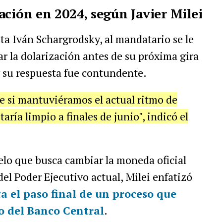
ación en 2024, según Javier Milei
sta Iván Schargrodsky, al mandatario se le
ar la dolarización antes de su próxima gira
 y su respuesta fue contundente.
e si mantuviéramos el actual ritmo de
ría limpio a finales de junio", indicó el
elo que busca cambiar la moneda oficial
el Poder Ejecutivo actual, Milei enfatizó
a el paso final de un proceso que
o del Banco Central
.