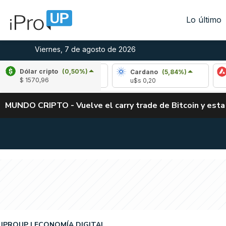
Lo último
Viernes, 7 de agosto de 2026
Dólar cripto
(0,50%)
ipple
(-3,32%)
Cardano
(5,84%)
Avalanc
$ 1570,96
$s 1,02
u$s 0,20
u$s 6,40
MUNDO CRIPTO - Vuelve el carry trade de Bitcoin y esta
IPROUP
ECONOMÍA DIGITAL