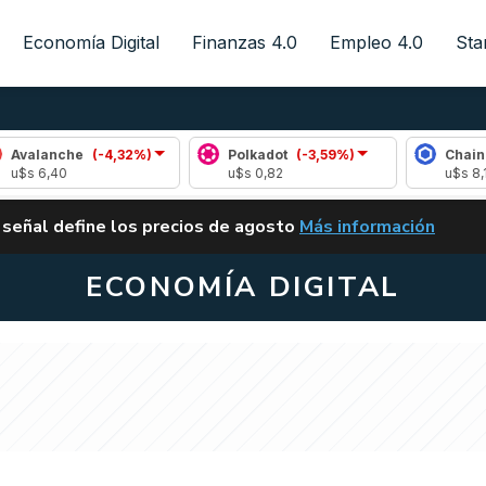
Economía Digital
Finanzas 4.0
Empleo 4.0
Sta
he
(-4,32%)
Polkadot
(-3,59%)
Chainlink
(-0,4
u$s 0,82
u$s 8,14
ALERTA
 señal define los precios de agosto
Más información
VUELVE EL CARRY TRA
ECONOMÍA DIGITAL