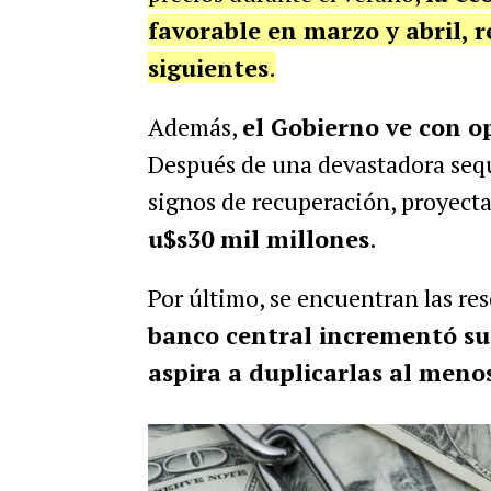
favorable en marzo y abril, r
siguientes
.
Además,
el Gobierno ve con o
Después de una devastadora sequ
signos de recuperación, proyecta
u$s30 mil millones
.
Por último, se encuentran las re
banco central incrementó su
aspira a duplicarlas al men