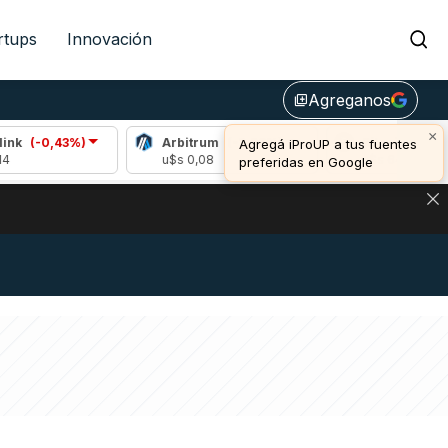
rtups
Innovación
Agreganos
library_add
×
3%)
Arbitrum
(-2,28%)
Bitcoin
(-1,19%)
Agregá iProUP a tus fuentes
u$s 0,08
u$s 64.144,00
preferidas en Google
DE DE BITCOIN Y ESTA SEÑAL DEFINE LOS PRECIOS DE AG