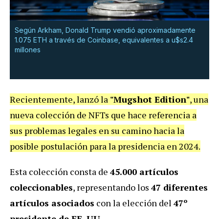
Según Arkham, Donald Trump vendió aproximadamente
1.075 ETH a través de Coinbase, equivalentes a u$s2.4
millones
Recientemente, lanzó la
"Mugshot Edition"
, una
nueva colección de NFTs que hace referencia a
sus problemas legales en su camino hacia la
posible postulación para la presidencia en 2024.
Esta colección consta de
45.000 artículos
coleccionables
, representando los
47 diferentes
artículos asociados
con la elección del
47º
presidente de EE. UU
.