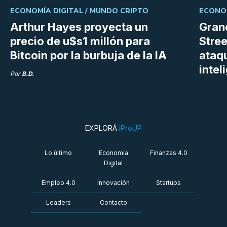
ECONOMÍA DIGITAL /
MUNDO CRIPTO
ECONOM
Arthur Hayes proyecta un
Gran
precio de u$s1 millón para
Stree
Bitcoin por la burbuja de la IA
ataq
intel
Por
B.D.
EXPLORÁ
iProUP
Lo último
Economía
Finanzas 4.0
Digital
Empleo 4.0
Innovación
Startups
Leaders
Contacto