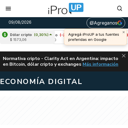
09/08/2026
Agreganos
library_add
×
Agregá iProUP a tus fuentes
Dólar cripto
(0,30%)
%)
Cardano
(-2,11%)
Avalanche
(-1,30%)
preferidas en Google
$ 1573,06
u$s 0,20
u$s 6,47
ALERTA
Normativa cripto - Clarity Act en Argentina: impacto
en Bitcoin, dólar cripto y exchanges
Más información
CLARITY ACT EN AR
ECONOMÍA DIGITAL