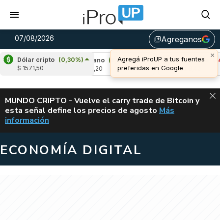
07/08/2026
Agreganos
library_add
Dólar cripto
(0,30%)
)
Cardano
(6,87%)
Avalanche
(-4,37%)
$ 1571,50
u$s 0,20
u$s 6,42
ALERTA
MUNDO CRIPTO - Vuelve el carry trade de Bitcoin y
esta señal define los precios de agosto
Más
VUELVE EL CAR
información
ECONOMÍA DIGITAL