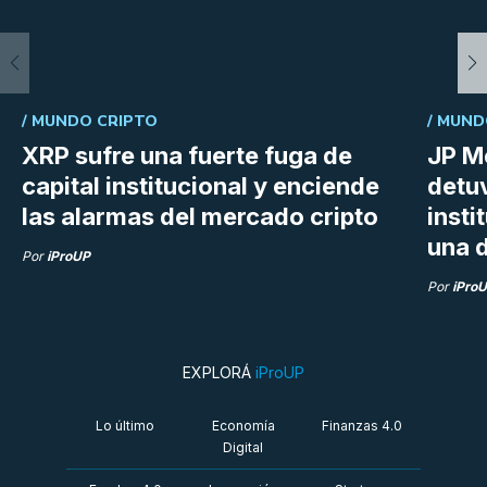
/
MUNDO CRIPTO
/
MUND
XRP sufre una fuerte fuga de
JP M
capital institucional y enciende
detu
las alarmas del mercado cripto
insti
una d
Por
iProUP
Por
iPro
EXPLORÁ
iProUP
Lo último
Economía
Finanzas 4.0
Digital