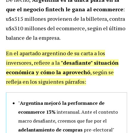
que el negocio fintech le gana al ecommerce
:
u$s515 millones provienen de la billetera, contra
u$s310 millones del ecommerce, según el último
balance de la empresa.
En el apartado argentino de su carta a los
inversores, refiere a la
"desafiante" situación
económica y cómo la aprovechó
, según se
refleja en los siguientes párrafos:
"
Argentina mejoró la performance de
ecommerce 13%
interanual. Ante el contexto
macro desafiante, creemos que fue por el
adelantamiento de compras
pre-electoral"