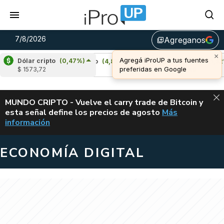
7/8/2026
Agreganos
library_add
Dólar cripto
(0,47%)
)
Cardano
(4,88%)
Avalanche
(1,32%)
$ 1573,72
u$s 0,20
u$s 6,49
ALERTA
MUNDO CRIPTO - Vuelve el carry trade de Bitcoin y
esta señal define los precios de agosto
Más
VUELVE EL CAR
información
ECONOMÍA DIGITAL