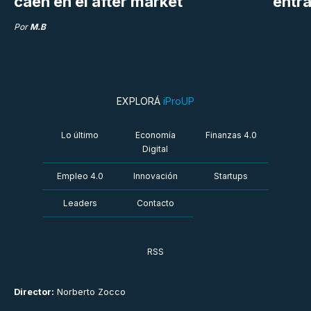
caen en el after market
entra
Por
M.B
EXPLORÁ
iProUP
Lo último
Economía
Finanzas 4.0
Digital
Empleo 4.0
Innovación
Startups
Leaders
Contacto
RSS
Director:
Norberto Zocco