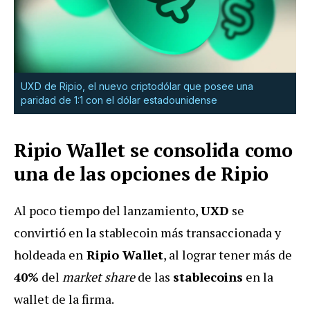
UXD de Ripio, el nuevo criptodólar que posee una
paridad de 1:1 con el dólar estadounidense
Ripio Wallet se consolida como
una de las opciones de Ripio
Al poco tiempo del lanzamiento,
UXD
se
convirtió en la stablecoin más transaccionada y
holdeada en
Ripio Wallet
, al lograr tener más de
40%
del
market share
de las
stablecoins
en la
wallet de la firma.