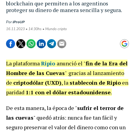
blockchain que permiten a los argentinos
proteger su dinero de manera sencilla y segura.
Por
iProUP
16.11.2023 • 14:30hs • Mundo cripto
La plataforma
Ripio
anunció el "
fin de la Era del
Hombre de las Cuevas
"
gracias al lanzamiento
de
criptodólar (UXD)
, la
stablecoin de Ripio
en
paridad
1:1 con el dólar estadounidense
.
De esta manera, la época de "
sufrir el terror de
las cuevas
" quedó atrás: nunca fue tan fácil y
seguro preservar el valor del dinero como con un