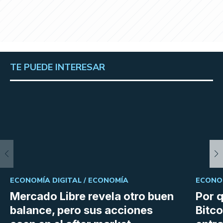
TE PUEDE INTERESAR
ECONOMÍA DIGITAL /
ECONOMÍA
ECONOM
Mercado Libre revela otro buen
Por q
balance, pero sus acciones
Bitco