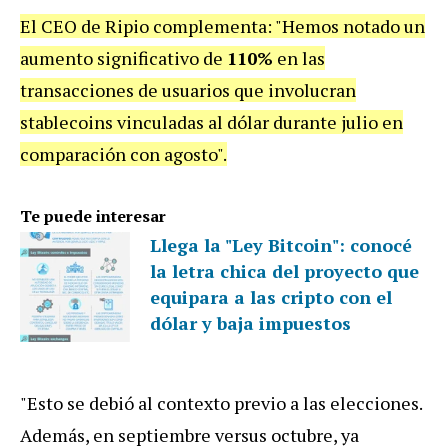
El CEO de Ripio complementa: "Hemos notado un
aumento significativo de
110%
en las
transacciones de usuarios que involucran
stablecoins vinculadas al dólar durante julio en
comparación con agosto".
Te puede interesar
Llega la "Ley Bitcoin": conocé
la letra chica del proyecto que
equipara a las cripto con el
dólar y baja impuestos
"Esto se debió al contexto previo a las elecciones.
Además, en septiembre versus octubre, ya