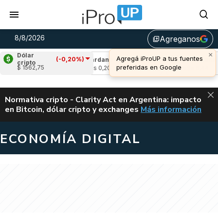
8/8/2026
Agreganos
library_add
×
Dólar
Agregá iProUP a tus fuentes
(-0,20%)
(-1,11%)
Cardano
(-0,71%)
Avalanche
(0,
cripto
preferidas en Google
$ 1562,75
u$s 0,20
u$s 6,44
ALERTA
Normativa cripto - Clarity Act en Argentina: impacto
en Bitcoin, dólar cripto y exchanges
Más información
CLARITY ACT EN AR
ECONOMÍA DIGITAL