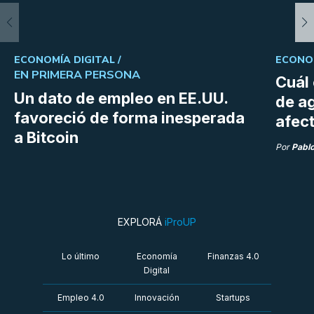
ECONOMÍA DIGITAL /
ECONOM
EN PRIMERA PERSONA
Cuál 
Un dato de empleo en EE.UU.
de a
favoreció de forma inesperada
afect
a Bitcoin
Por
Pabl
EXPLORÁ
iProUP
Lo último
Economía
Finanzas 4.0
Digital
Empleo 4.0
Innovación
Startups