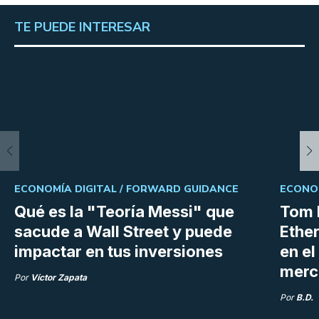
TE PUEDE INTERESAR
ECONOMÍA DIGITAL /
FORWARD GUIDANCE
ECONOM
Qué es la "Teoría Messi" que
Tom 
sacude a Wall Street y puede
Ethe
impactar en tus inversiones
en e
merc
Por
Víctor Zapata
Por
B.D.