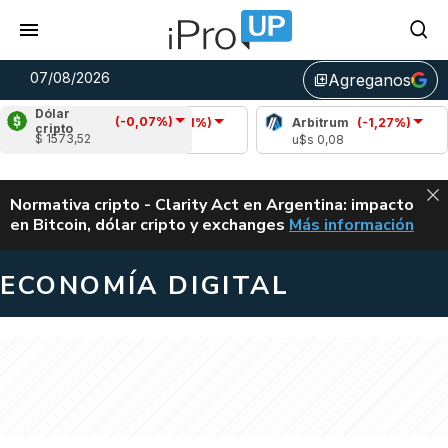
07/08/2026
Agreganos
library_add
Dólar
(-0,07%)
Chainlink
(-1,21%)
Arbitrum
(-1,27%)
cripto
$ 1573,52
u$s 8,21
u$s 0,08
ALERTA
Normativa cripto - Clarity Act en Argentina: impacto
en Bitcoin, dólar cripto y exchanges
Más información
CLARITY ACT EN AR
ECONOMÍA DIGITAL