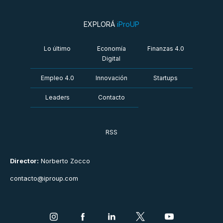
EXPLORÁ
iProUP
Lo último
Economía
Finanzas 4.0
Digital
Empleo 4.0
Innovación
Startups
Leaders
Contacto
RSS
Director:
Norberto Zocco
contacto@iproup.com