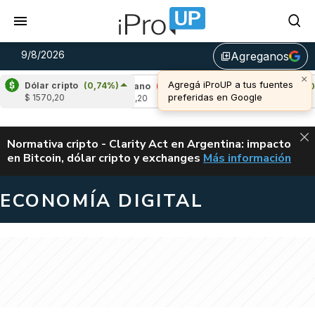
9/8/2026
Agreganos
library_add
×
Agregá iProUP a tus fuentes
Dólar cripto
(0,74%)
2%)
Cardano
(-0,78%)
Avalanche
(0,55%
preferidas en Google
$ 1570,20
u$s 0,20
u$s 6,49
ALERTA
Normativa cripto - Clarity Act en Argentina: impacto
en Bitcoin, dólar cripto y exchanges
Más información
CLARITY ACT EN AR
ECONOMÍA DIGITAL