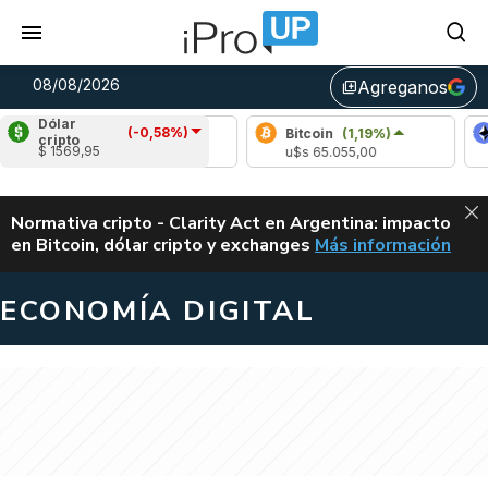
08/08/2026
Agreganos
library_add
Dólar
(-0,58%)
Bitcoin
(1,19%)
Ethe
cripto
$ 1569,95
u$s 65.055,00
u$s 1
ALERTA
Normativa cripto - Clarity Act en Argentina: impacto
en Bitcoin, dólar cripto y exchanges
Más información
CLARITY ACT EN AR
ECONOMÍA DIGITAL