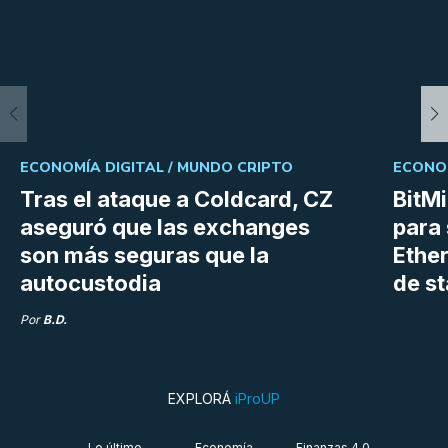
ECONOMÍA DIGITAL /
MUNDO CRIPTO
ECONOM
Tras el ataque a Coldcard, CZ
BitM
aseguró que las exchanges
para 
son más seguras que la
Ethe
autocustodia
de s
Por
B.D.
EXPLORÁ
iProUP
Lo último
Economía
Finanzas 4.0