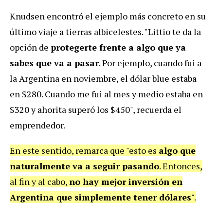
Knudsen encontró el ejemplo más concreto en su
último viaje a tierras albicelestes. "Littio te da la
opción de
protegerte frente a algo que ya
sabes que va a pasar
. Por ejemplo, cuando fui a
la Argentina en noviembre, el dólar blue estaba
en $280. Cuando me fui al mes y medio estaba en
$320 y ahorita superó los $450", recuerda el
emprendedor.
En este sentido, remarca que "esto es
algo que
naturalmente va a seguir pasando
. Entonces,
al fin y al cabo,
no hay mejor inversión en
Argentina que simplemente tener dólares
".