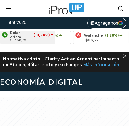
8/8/2026
Agreganos
library_add
Dólar
(-0,24%)
Cardano
(0,38%)
Avalanche
(1,28%)
cripto
$ 1568,25
u$s 0,20
u$s 6,55
ALERTA
Normativa cripto - Clarity Act en Argentina: impacto
en Bitcoin, dólar cripto y exchanges
Más información
CLARITY ACT EN AR
ECONOMÍA DIGITAL