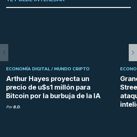
ECONOMÍA DIGITAL /
MUNDO CRIPTO
ECONOM
Arthur Hayes proyecta un
Gran
precio de u$s1 millón para
Stree
Bitcoin por la burbuja de la IA
ataq
intel
Por
B.D.