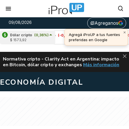
09/08/2026
Agreganos
library_add
Dólar cripto
(0,36%)
Cardano
(-0,23%)
Avalanche
(-0,93%)
$ 1573,92
u$s 0,20
u$s 6,47
ALERTA
Normativa cripto - Clarity Act en Argentina: impacto
en Bitcoin, dólar cripto y exchanges
Más información
CLARITY ACT EN AR
ECONOMÍA DIGITAL