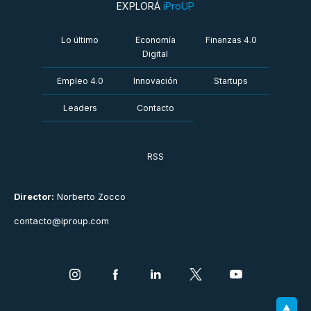
EXPLORÁ
iProUP
Lo último
Economía
Finanzas 4.0
Digital
Empleo 4.0
Innovación
Startups
Leaders
Contacto
RSS
Director:
Norberto Zocco
contacto@iproup.com