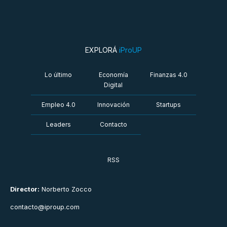
EXPLORÁ
iProUP
Lo último
Economía
Finanzas 4.0
Digital
Empleo 4.0
Innovación
Startups
Leaders
Contacto
RSS
Director:
Norberto Zocco
contacto@iproup.com