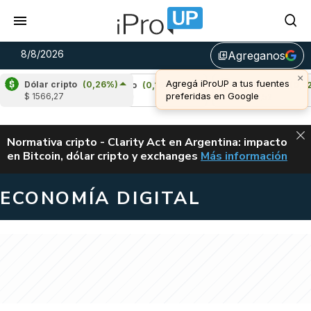
8/8/2026
Agreganos
library_add
Dólar cripto
(0,26%)
)
Cardano
(0,18%)
Avalanche
(0,52%)
$ 1566,27
u$s 0,20
u$s 6,52
ALERTA
Normativa cripto - Clarity Act en Argentina: impacto
en Bitcoin, dólar cripto y exchanges
Más información
CLARITY ACT EN AR
ECONOMÍA DIGITAL