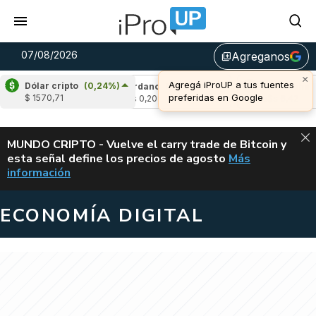
07/08/2026
Agreganos
library_add
×
Agregá iProUP a tus fuentes
Dólar cripto
(0,24%)
(-1,82%)
Cardano
(3,91%)
Avalanche
(-3
preferidas en Google
$ 1570,71
u$s 0,20
u$s 6,42
ALERTA
MUNDO CRIPTO - Vuelve el carry trade de Bitcoin y
esta señal define los precios de agosto
Más
VUELVE EL CAR
información
ECONOMÍA DIGITAL