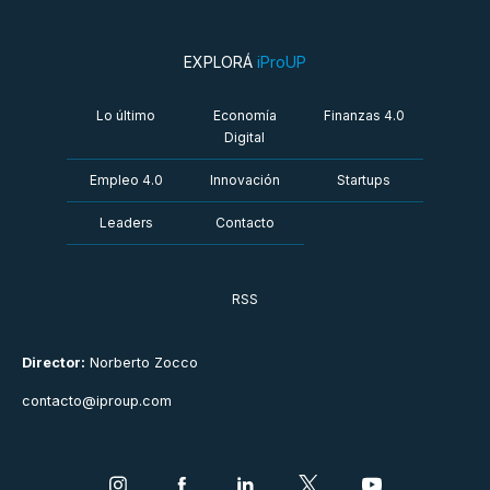
EXPLORÁ
iProUP
Lo último
Economía
Finanzas 4.0
Digital
Empleo 4.0
Innovación
Startups
Leaders
Contacto
RSS
Director:
Norberto Zocco
contacto@iproup.com