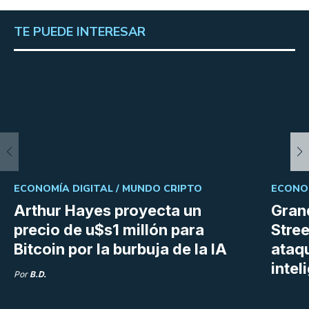
TE PUEDE INTERESAR
ECONOMÍA DIGITAL /
MUNDO CRIPTO
ECONOM
Arthur Hayes proyecta un
Gran
precio de u$s1 millón para
Stree
Bitcoin por la burbuja de la IA
ataq
intel
Por
B.D.